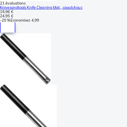
21 évaluations
Knivesandtools Knife Cleaning Mat,, caoutchouc
19,96 €
24,95 €
-
20 %
Économisez
4,99