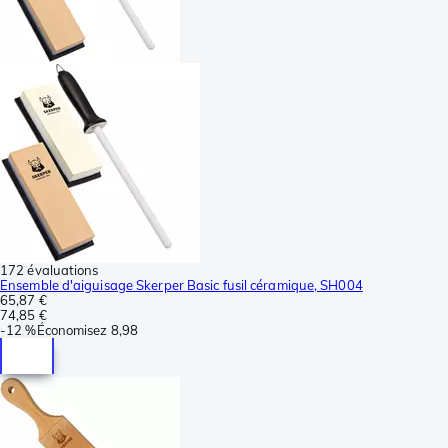
172 évaluations
Ensemble d'aiguisage Skerper Basic fusil céramique, SH004
65,87 €
74,85 €
-
12 %
Économisez
8,98