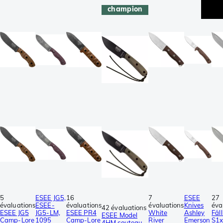
champion
5
ESEE JG5,
16
7
ESEE
27
évaluations
ESEE-
évaluations
évaluations
Knives
éva
42 évaluations
ESEE JG5
JG5-LM,
ESEE PR4
White
Ashley
Fäl
ESEE Model
Camp-Lore
1095
Camp-Lore
River
Emerson
S1x
4HM couteau