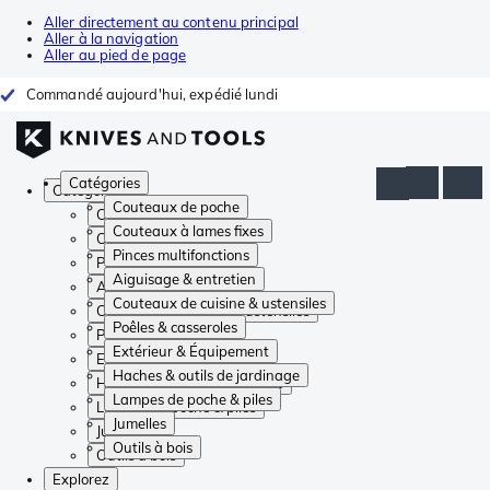
Aller directement au contenu principal
Aller à la navigation
Aller au pied de page
Commandé aujourd'hui, expédié lundi
Catégories
Catégories
Couteaux de poche
Couteaux de poche
Couteaux à lames fixes
Couteaux à lames fixes
Pinces multifonctions
Pinces multifonctions
Aiguisage & entretien
Aiguisage & entretien
Couteaux de cuisine & ustensiles
Couteaux de cuisine & ustensiles
Poêles & casseroles
Poêles & casseroles
Extérieur & Équipement
Extérieur & Équipement
Haches & outils de jardinage
Haches & outils de jardinage
Lampes de poche & piles
Lampes de poche & piles
Jumelles
Jumelles
Outils à bois
Outils à bois
Explorez