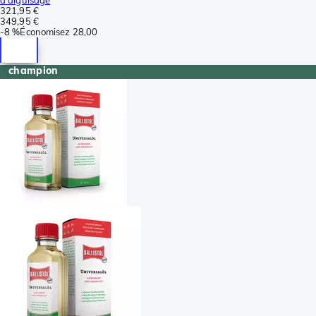
321,95 €
349,95 €
-
8 %
Économisez
28,00
champion