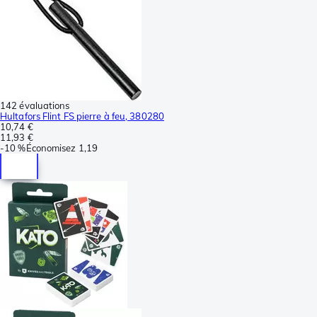
142 évaluations
Hultafors Flint FS pierre à feu, 380280
10,74 €
11,93 €
-
10 %
Économisez
1,19