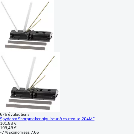
675 évaluations
Spyderco Sharpmaker aiguiseur à couteaux, 204MF
101,83 €
109,49 €
-
7 %
Économisez
7,66