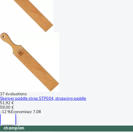
37 évaluations
Skerper paddle strop STP004, stropping paddle
51,92 €
59,00 €
-
12 %
Économisez
7,08
champion