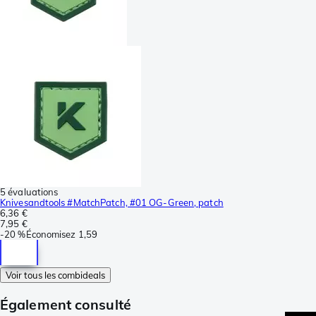
5 évaluations
Knivesandtools #MatchPatch, #01 OG-Green, patch
6,36 €
7,95 €
-
20 %
Économisez
1,59
Voir tous les combideals
Également consulté