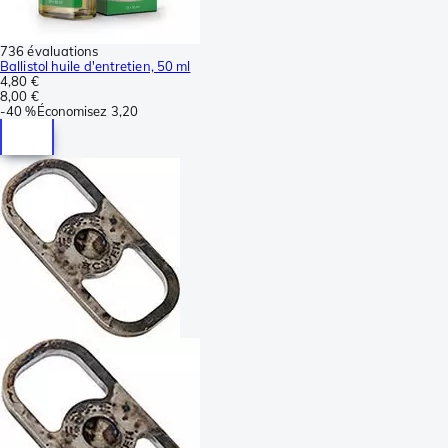
736 évaluations
Ballistol huile d'entretien, 50 ml
4,80 €
8,00 €
-
40 %
Économisez
3,20