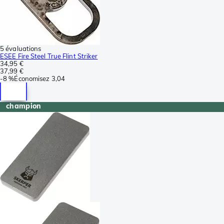
5 évaluations
ESEE Fire Steel True Flint Striker
34,95 €
37,99 €
-
8 %
Économisez
3,04
champion