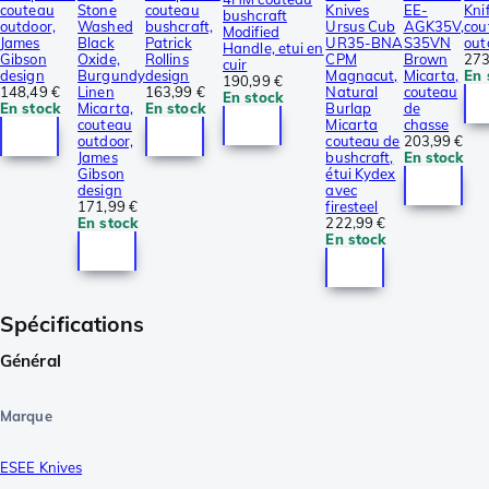
couteau
Stone
couteau
Knives
EE-
Knif
bushcraft
outdoor,
Washed
bushcraft,
Ursus Cub
AGK35V,
cou
Modified
James
Black
Patrick
UR35-BNA
S35VN
out
Handle, etui en
Gibson
Oxide,
Rollins
CPM
Brown
273
cuir
design
Burgundy
design
Magnacut,
Micarta,
En 
190,99 €
148,49 €
Linen
163,99 €
Natural
couteau
En stock
En stock
Micarta,
En stock
Burlap
de
couteau
Micarta
chasse
outdoor,
couteau de
203,99 €
James
bushcraft,
En stock
Gibson
étui Kydex
design
avec
171,99 €
firesteel
En stock
222,99 €
En stock
Spécifications
Général
Marque
ESEE Knives