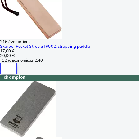
216 évaluations
Skerper Pocket Strop STP002, stropping paddle
17,60 €
20,00 €
-
12 %
Économisez
2,40
champion