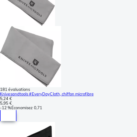
181 évaluations
Knivesandtools #EveryDayCloth, chiffon microfibre
5,24 €
5,95 €
-
12 %
Économisez
0,71