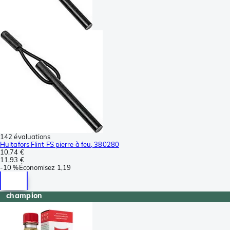
142 évaluations
Hultafors Flint FS pierre à feu, 380280
10,74 €
11,93 €
-
10 %
Économisez
1,19
champion