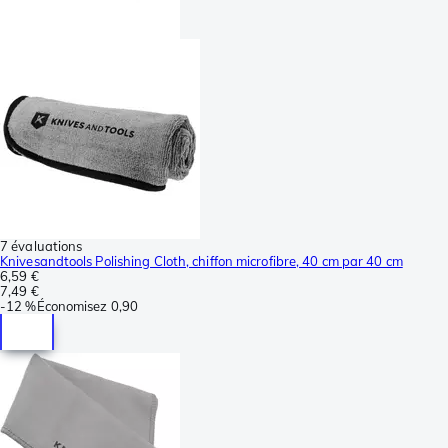
7 évaluations
Knivesandtools Polishing Cloth, chiffon microfibre, 40 cm par 40 cm
6,59 €
7,49 €
-
12 %
Économisez
0,90