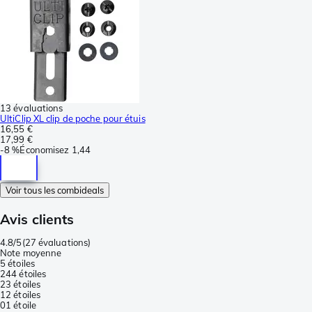
13 évaluations
UltiClip XL clip de poche pour étuis
16,55 €
17,99 €
-
8 %
Économisez
1,44
Voir tous les combideals
Avis clients
4.8/5
(
27 évaluations
)
Note moyenne
5 étoiles
24
4 étoiles
2
3 étoiles
1
2 étoiles
0
1 étoile