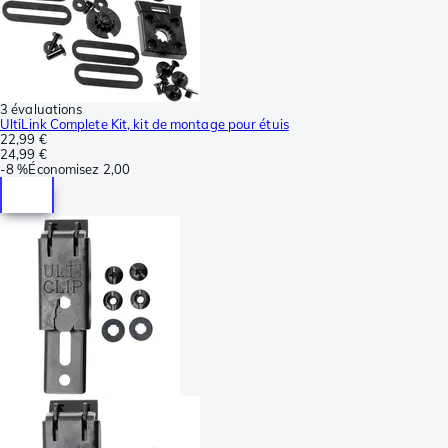
3 évaluations
UltiLink Complete Kit, kit de montage pour étuis
22,99 €
24,99 €
-
8 %
Économisez
2,00