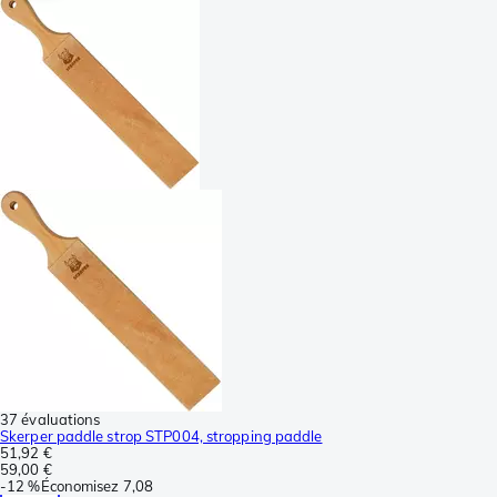
37 évaluations
Skerper paddle strop STP004, stropping paddle
51,92 €
59,00 €
-
12 %
Économisez
7,08