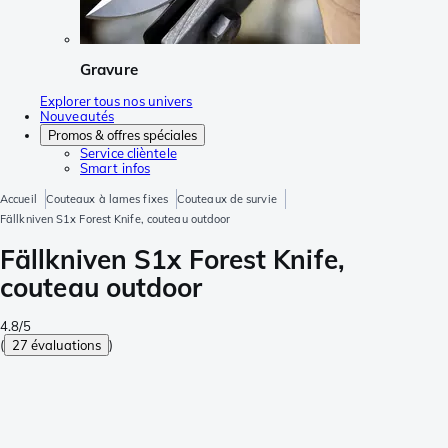
Gravure
Explorer tous nos univers
Nouveautés
Promos & offres spéciales
Service clièntele
Smart infos
Accueil
Couteaux à lames fixes
Couteaux de survie
Fällkniven S1x Forest Knife, couteau outdoor
Fällkniven S1x Forest Knife,
couteau outdoor
4.8/5
(
27 évaluations
)