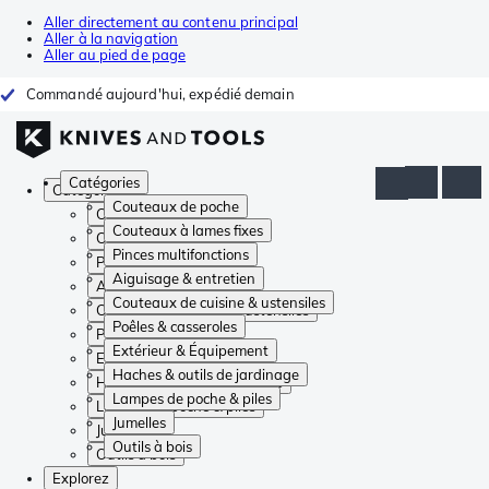
Aller directement au contenu principal
Aller à la navigation
Aller au pied de page
Commandé aujourd'hui, expédié demain
Catégories
Catégories
Couteaux de poche
Couteaux de poche
Couteaux à lames fixes
Couteaux à lames fixes
Pinces multifonctions
Pinces multifonctions
Aiguisage & entretien
Aiguisage & entretien
Couteaux de cuisine & ustensiles
Couteaux de cuisine & ustensiles
Poêles & casseroles
Poêles & casseroles
Extérieur & Équipement
Extérieur & Équipement
Haches & outils de jardinage
Haches & outils de jardinage
Lampes de poche & piles
Lampes de poche & piles
Jumelles
Jumelles
Outils à bois
Outils à bois
Explorez