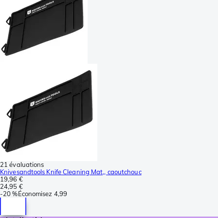
21 évaluations
Knivesandtools Knife Cleaning Mat,, caoutchouc
19,96 €
24,95 €
-
20 %
Économisez
4,99