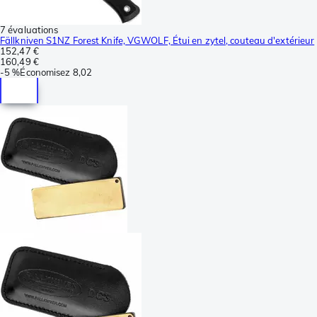
7 évaluations
Fällkniven S1NZ Forest Knife, VGWOLF, Étui en zytel, couteau d'extérieur
152,47 €
160,49 €
-
5 %
Économisez
8,02