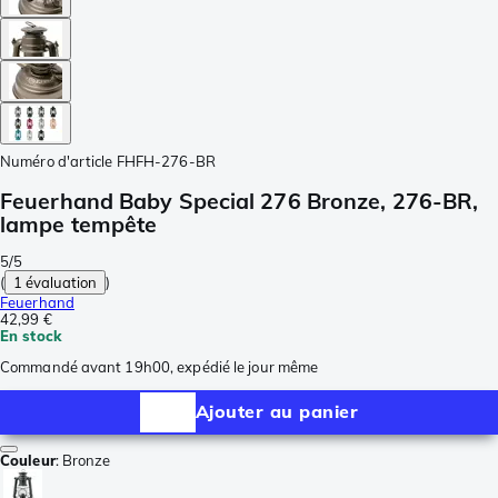
Numéro d'article
FHFH-276-BR
Feuerhand Baby Special 276 Bronze, 276-BR,
lampe tempête
5/5
(
1 évaluation
)
Feuerhand
42,99 €
En stock
Commandé avant 19h00, expédié le jour même
Ajouter au panier
Couleur
:
Bronze