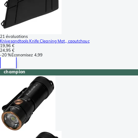
21 évaluations
Knivesandtools Knife Cleaning Mat,, caoutchouc
19,96 €
24,95 €
-
20 %
Économisez
4,99
champion