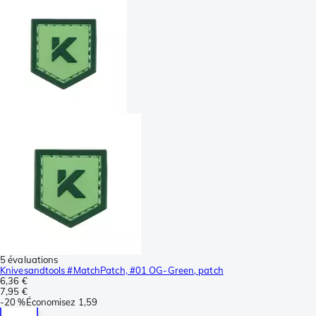
5 évaluations
Knivesandtools #MatchPatch, #01 OG-Green, patch
6,36 €
7,95 €
-
20 %
Économisez
1,59