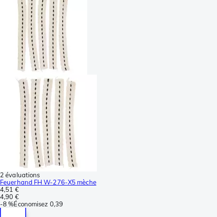
2 évaluations
Feuerhand FH W-276-X5 mèche
4,51 €
4,90 €
-
8 %
Économisez
0,39