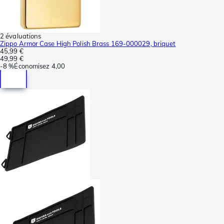
2 évaluations
Zippo Armor Case High Polish Brass 169-000029, briquet
45,99 €
49,99 €
-
8 %
Économisez
4,00