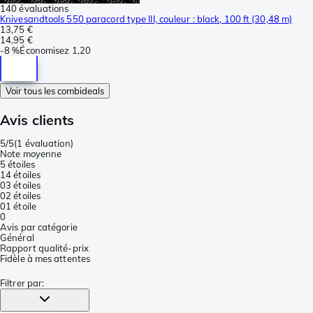
140 évaluations
Knivesandtools 550 paracord type III, couleur : black, 100 ft (30,48 m)
13,75 €
14,95 €
-
8 %
Économisez
1,20
Voir tous les combideals
Avis clients
5/5
(
1 évaluation
)
Note moyenne
5 étoiles
1
4 étoiles
0
3 étoiles
0
2 étoiles
0
1 étoile
0
Avis par catégorie
Général
Rapport qualité-prix
Fidèle à mes attentes
Filtrer par
: