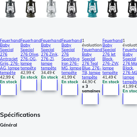
Feuerhand
Feuerhand
Feuerhand
Feuerhand
1
Feuerhand
1
Baby
Baby
Baby
Baby
évaluation
Baby
évaluat
Special
Special
Special
Special
Feuerhand
Special
Feuerh
276
276 Olive,
276 Zink,
276
Baby
276 Jet
Baby
Antraciet
276-OG,
276-ZI,
Sparkling
Special
Black,
Special
Grijs, 276-
lampe
lampe
Iron 276-
276 Teal
276-ZW,
276 Ma
AG, lampe
tempête
tempête
MG, lampe
Blue, 276-
lampe
Black,
tempête
42,99 €
34,49 €
tempête
TB, lampe
tempête
276-MZ
42,99 €
En stock
En stock
41,99 €
tempête
41,49 €
lampe
En stock
En stock
44,90 €
En stock
tempêt
± 3
41,99 
semaines
En sto
Spécifications
Général