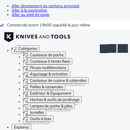
Aller directement au contenu principal
Aller à la navigation
Aller au pied de page
Commandé avant 19h00, expédié le jour même
Catégories
Catégories
Couteaux de poche
Couteaux de poche
Couteaux à lames fixes
Couteaux à lames fixes
Pinces multifonctions
Pinces multifonctions
Aiguisage & entretien
Aiguisage & entretien
Couteaux de cuisine & ustensiles
Couteaux de cuisine & ustensiles
Poêles & casseroles
Poêles & casseroles
Extérieur & Équipement
Extérieur & Équipement
Haches & outils de jardinage
Haches & outils de jardinage
Lampes de poche & piles
Lampes de poche & piles
Jumelles
Jumelles
Outils à bois
Outils à bois
Explorez