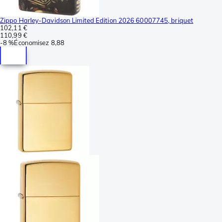
Zippo Harley-Davidson Limited Edition 2026 60007745, briquet
102,11 €
110,99 €
-
8 %
Économisez
8,88