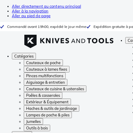
Aller directement au contenu principal
Aller à la navigation
Aller au pied de page
Commandé avant 19h00, expédié le jour même
Expédition gratuite à pa
Ca
Catégories
Couteaux de poche
Couteaux à lames fixes
Pinces multifonctions
Aiguisage & entretien
Couteaux de cuisine & ustensiles
Poêles & casseroles
Extérieur & Équipement
Haches & outils de jardinage
Lampes de poche & piles
Jumelles
Outils à bois