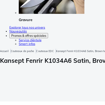
Gravure
Explorer tous nos univers
Nouveautés
Promos & offres spéciales
Service clièntele
Smart infos
Accueil
Couteaux de poche
Couteaux EDC
Kansept Fenrir K1034A6 Satin, Brown M
Kansept Fenrir K1034A6 Satin, Bro