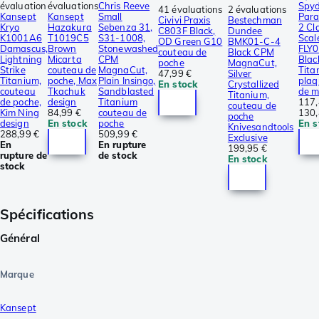
évaluation
évaluations
Chris Reeve
Spyd
41 évaluations
2 évaluations
Kansept
Kansept
Small
Para
Civivi Praxis
Bestechman
Kryo
Hazakura
Sebenza 31,
2 Cl
C803F Black,
Dundee
K1001A6
T1019C5
S31-1008,
Scal
OD Green G10
BMK01-C-4
Damascus,
Brown
Stonewashed
FLY
couteau de
Black CPM
Lightning
Micarta
CPM
Blac
poche
MagnaCut,
Strike
couteau de
MagnaCut,
Tita
47,99 €
Silver
Titanium,
poche, Max
Plain Insingo,
plaq
En stock
Crystallized
couteau
Tkachuk
Sandblasted
de 
Titanium,
de poche,
design
Titanium
117,
couteau de
Kim Ning
84,99 €
couteau de
130,
poche
design
En stock
poche
En s
Knivesandtools
288,99 €
509,99 €
Exclusive
En
En rupture
199,95 €
rupture de
de stock
En stock
stock
Spécifications
Général
Marque
Kansept