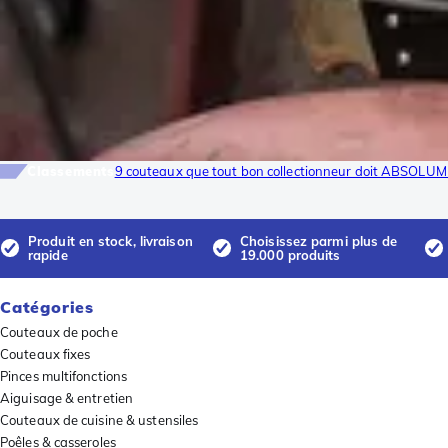
Classements
9 couteaux que tout bon collectionneur doit ABSOLUM
Produit en stock, livraison
Choisissez parmi plus de
rapide
19.000 produits
Catégories
Couteaux de poche
Couteaux fixes
Pinces multifonctions
Aiguisage & entretien
Couteaux de cuisine & ustensiles
Poêles & casseroles