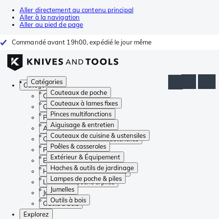
Aller directement au contenu principal
Aller à la navigation
Aller au pied de page
Commandé avant 19h00, expédié le jour même
Catégories
Catégories
Couteaux de poche
Couteaux de poche
Couteaux à lames fixes
Couteaux à lames fixes
Pinces multifonctions
Pinces multifonctions
Aiguisage & entretien
Aiguisage & entretien
Couteaux de cuisine & ustensiles
Couteaux de cuisine & ustensiles
Poêles & casseroles
Poêles & casseroles
Extérieur & Équipement
Extérieur & Équipement
Haches & outils de jardinage
Haches & outils de jardinage
Lampes de poche & piles
Lampes de poche & piles
Jumelles
Jumelles
Outils à bois
Outils à bois
Explorez