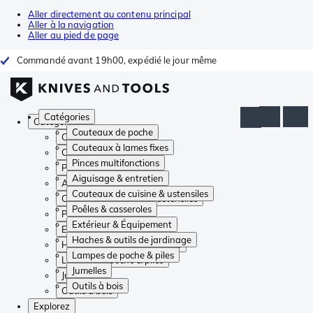
Aller directement au contenu principal
Aller à la navigation
Aller au pied de page
Commandé avant 19h00, expédié le jour même
Catégories
Catégories
Couteaux de poche
Couteaux de poche
Couteaux à lames fixes
Couteaux à lames fixes
Pinces multifonctions
Pinces multifonctions
Aiguisage & entretien
Aiguisage & entretien
Couteaux de cuisine & ustensiles
Couteaux de cuisine & ustensiles
Poêles & casseroles
Poêles & casseroles
Extérieur & Équipement
Extérieur & Équipement
Haches & outils de jardinage
Haches & outils de jardinage
Lampes de poche & piles
Lampes de poche & piles
Jumelles
Jumelles
Outils à bois
Outils à bois
Explorez