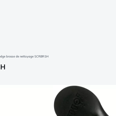
odge brosse de nettoyage SCRBRSH
SH