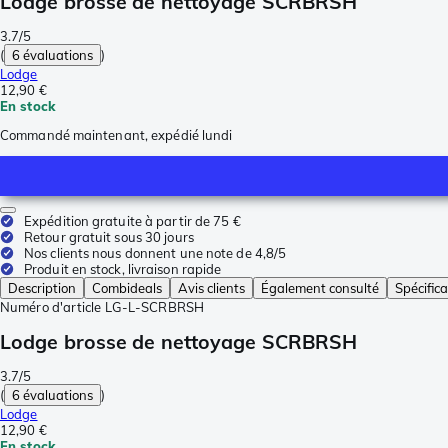
Lodge brosse de nettoyage SCRBRSH
3.7/5
(
6 évaluations
)
Lodge
12,90 €
En stock
Commandé maintenant, expédié lundi
Expédition gratuite à partir de 75 €
Retour gratuit sous 30 jours
Nos clients nous donnent une note de 4,8/5
Produit en stock, livraison rapide
Description
Combideals
Avis clients
Également consulté
Spécifica
Numéro d'article
LG-L-SCRBRSH
Lodge brosse de nettoyage SCRBRSH
3.7/5
(
6 évaluations
)
Lodge
12,90 €
En stock