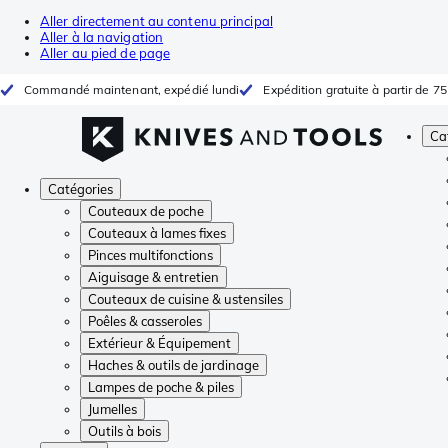
Aller directement au contenu principal
Aller à la navigation
Aller au pied de page
Commandé maintenant, expédié lundi
Expédition gratuite à partir de 75
Ca
Catégories
Couteaux de poche
Couteaux à lames fixes
Pinces multifonctions
Aiguisage & entretien
Couteaux de cuisine & ustensiles
Poêles & casseroles
Extérieur & Équipement
Haches & outils de jardinage
Lampes de poche & piles
Jumelles
Outils à bois