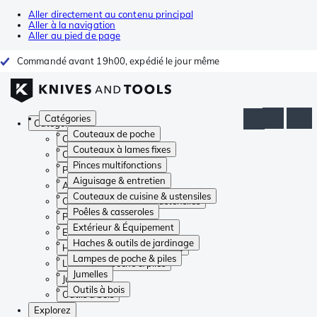
Aller directement au contenu principal
Aller à la navigation
Aller au pied de page
Commandé avant 19h00, expédié le jour même
Catégories
Catégories
Couteaux de poche
Couteaux de poche
Couteaux à lames fixes
Couteaux à lames fixes
Pinces multifonctions
Pinces multifonctions
Aiguisage & entretien
Aiguisage & entretien
Couteaux de cuisine & ustensiles
Couteaux de cuisine & ustensiles
Poêles & casseroles
Poêles & casseroles
Extérieur & Équipement
Extérieur & Équipement
Haches & outils de jardinage
Haches & outils de jardinage
Lampes de poche & piles
Lampes de poche & piles
Jumelles
Jumelles
Outils à bois
Outils à bois
Explorez