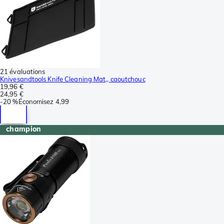
21 évaluations
Knivesandtools Knife Cleaning Mat,, caoutchouc
19,96 €
24,95 €
-
20 %
Économisez
4,99
champion