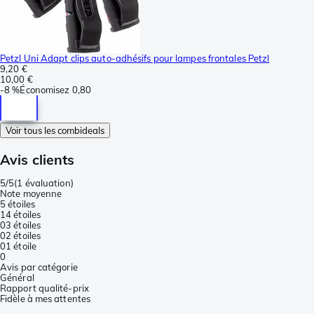
Petzl Uni Adapt clips auto-adhésifs pour lampes frontales Petzl
9,20 €
10,00 €
-
8 %
Économisez
0,80
Voir tous les combideals
Avis clients
5/5
(
1 évaluation
)
Note moyenne
5 étoiles
1
4 étoiles
0
3 étoiles
0
2 étoiles
0
1 étoile
0
Avis par catégorie
Général
Rapport qualité-prix
Fidèle à mes attentes