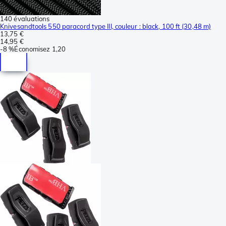
140 évaluations
Knivesandtools 550 paracord type III, couleur : black, 100 ft (30,48 m)
13,75 €
14,95 €
-
8 %
Économisez
1,20