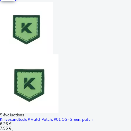
5 évaluations
Knivesandtools #MatchPatch, #01 OG-Green, patch
6,36 €
7,95 €