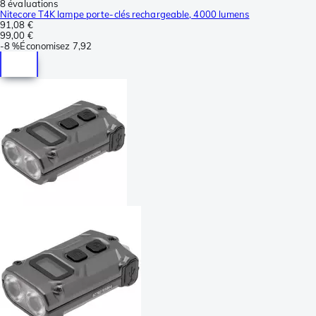
8 évaluations
Nitecore T4K lampe porte-clés rechargeable, 4000 lumens
91,08 €
99,00 €
-
8 %
Économisez
7,92