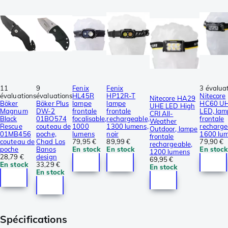
11
9
Fenix
Fenix
3 évalua
évaluations
évaluations
HL45R
HP12R-T
Nitecore
Nitecore HA29
Böker
Böker Plus
lampe
lampe
HC60 U
UHE LED High
Magnum
DW-2
frontale
frontale
LED, lam
CRI All-
Black
01BO574
focalisable,
rechargeable,
frontale
Weather
Rescue
couteau de
1000
1300 lumens,
recharge
Outdoor, lampe
01MB456
poche,
lumens
noir
1600 lu
frontale
couteau de
Chad Los
79,95 €
89,99 €
79,90 €
rechargeable,
poche
Banos
En stock
En stock
En stock
1200 lumens
28,79 €
design
69,95 €
En stock
33,29 €
En stock
En stock
Spécifications