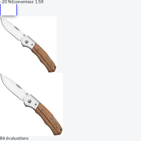
-
20 %
Économisez
1,59
84 évaluations