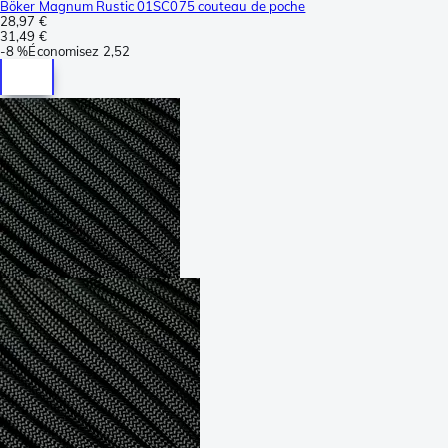
Böker Magnum Rustic 01SC075 couteau de poche
28,97 €
31,49 €
-
8 %
Économisez
2,52