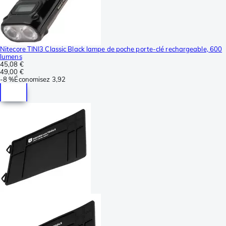
Nitecore TINI3 Classic Black lampe de poche porte-clé rechargeable, 600
lumens
45,08 €
49,00 €
-
8 %
Économisez
3,92