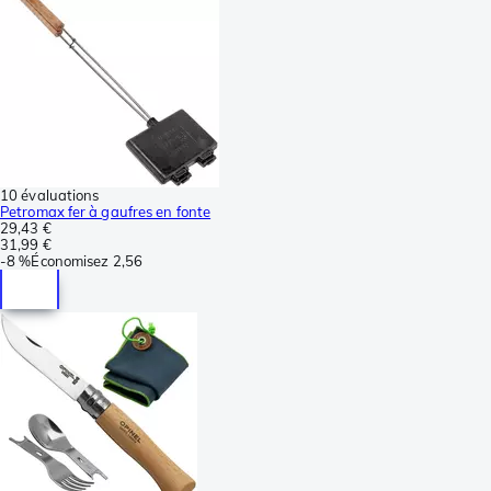
10 évaluations
Petromax fer à gaufres en fonte
29,43 €
31,99 €
-
8 %
Économisez
2,56