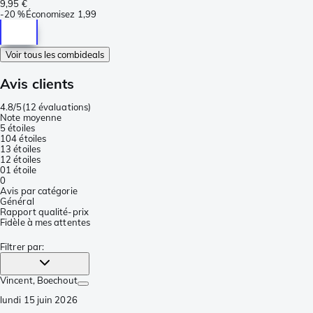
9,95 €
-
20 %
Économisez
1,99
Voir tous les combideals
Avis clients
4.8/5
(
12 évaluations
)
Note moyenne
5 étoiles
10
4 étoiles
1
3 étoiles
1
2 étoiles
0
1 étoile
0
Avis par catégorie
Général
Rapport qualité-prix
Fidèle à mes attentes
Filtrer par
:
Vincent
, Boechout
lundi 15 juin 2026