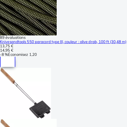
89 évaluations
Knivesandtools 550 paracord type III, couleur : olive drab, 100 ft (30,48 m)
13,75 €
14,95 €
-
8 %
Économisez
1,20