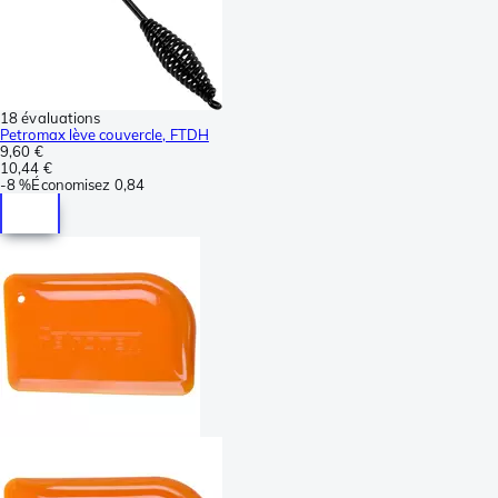
18 évaluations
Petromax lève couvercle, FTDH
9,60 €
10,44 €
-
8 %
Économisez
0,84