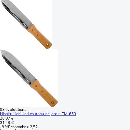
93 évaluations
Nisaku Hori Hori couteau de jardin TM-650
28,97 €
31,49 €
-
8 %
Économisez
2,52