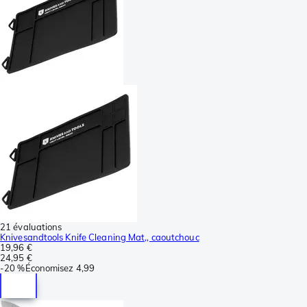
21 évaluations
Knivesandtools Knife Cleaning Mat,, caoutchouc
19,96 €
24,95 €
-
20 %
Économisez
4,99