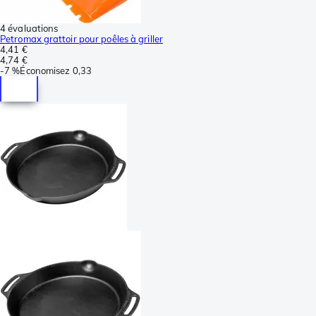
4 évaluations
Petromax grattoir pour poêles à griller
4,41 €
4,74 €
-
7 %
Économisez
0,33