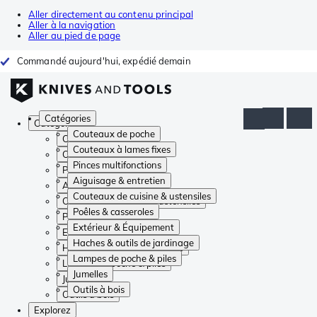
Aller directement au contenu principal
Aller à la navigation
Aller au pied de page
Commandé aujourd'hui, expédié demain
Catégories
Catégories
Couteaux de poche
Couteaux de poche
Couteaux à lames fixes
Couteaux à lames fixes
Pinces multifonctions
Pinces multifonctions
Aiguisage & entretien
Aiguisage & entretien
Couteaux de cuisine & ustensiles
Couteaux de cuisine & ustensiles
Poêles & casseroles
Poêles & casseroles
Extérieur & Équipement
Extérieur & Équipement
Haches & outils de jardinage
Haches & outils de jardinage
Lampes de poche & piles
Lampes de poche & piles
Jumelles
Jumelles
Outils à bois
Outils à bois
Explorez