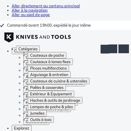
Aller directement au contenu principal
Aller à la navigation
Aller au pied de page
Commandé avant 19h00, expédié le jour même
Catégories
Catégories
Couteaux de poche
Couteaux de poche
Couteaux à lames fixes
Couteaux à lames fixes
Pinces multifonctions
Pinces multifonctions
Aiguisage & entretien
Aiguisage & entretien
Couteaux de cuisine & ustensiles
Couteaux de cuisine & ustensiles
Poêles & casseroles
Poêles & casseroles
Extérieur & Équipement
Extérieur & Équipement
Haches & outils de jardinage
Haches & outils de jardinage
Lampes de poche & piles
Lampes de poche & piles
Jumelles
Jumelles
Outils à bois
Outils à bois
Explorez