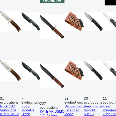
champion
31
7
23
30
11
évaluations
évaluations
évaluations
évaluations
évaluat
227
Buck 192
ESEE
BeaverCraft
Benchmade
Kizer
évaluations
Vanguard
Model 5
Extended
Bugout
Vangua
KA-BAR USMC
0192BRS-B
Black
Wood
535-3
Drop Be
1217 plain