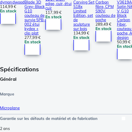
dymondwood
Blade 3D
Carving Set
Carbon
V3619A
edge, cuir, étui
114,99 €
Grey-Black
S18x
fibre, CPM
Satin Ni
cuir
En stock
G10
Limited
S90V,
V, G10
117,99 €
couteau de
Edition, set
couteau de
Black
En stock
survie 5PB-
de
poche
Carbon
002 étui
sculpture
289,49 €
Fiber,
kydex +
sur bois
En stock
couteau
clip plat
134,99 €
poche, 
277,99 €
En stock
design
En stock
50,99 €
En stoc
Spécifications
Général
Marque
Microplane
Garantie sur les défauts de matériel et de fabrication
2 ans