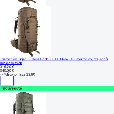
Tasmanian Tiger TT Base Pack 60 FO 8846-346, marron coyote, sac à
dos de mission
316,20 €
340,00 €
-
7 %
Économisez
23,80
nouveauté