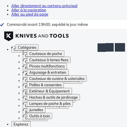
Aller directement au contenu principal
Aller à la navigation
Aller au pied de page
Commandé avant 19h00, expédié le jour même
Catégories
Catégories
Couteaux de poche
Couteaux de poche
Couteaux à lames fixes
Couteaux à lames fixes
Pinces multifonctions
Pinces multifonctions
Aiguisage & entretien
Aiguisage & entretien
Couteaux de cuisine & ustensiles
Couteaux de cuisine & ustensiles
Poêles & casseroles
Poêles & casseroles
Extérieur & Équipement
Extérieur & Équipement
Haches & outils de jardinage
Haches & outils de jardinage
Lampes de poche & piles
Lampes de poche & piles
Jumelles
Jumelles
Outils à bois
Outils à bois
Explorez