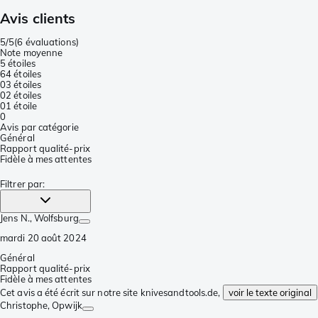
Avis clients
5/5
(
6 évaluations
)
Note moyenne
5 étoiles
6
4 étoiles
0
3 étoiles
0
2 étoiles
0
1 étoile
0
Avis par catégorie
Général
Rapport qualité-prix
Fidèle à mes attentes
Filtrer par
:
Jens N.
, Wolfsburg
mardi 20 août 2024
Général
Rapport qualité-prix
Fidèle à mes attentes
Cet avis a été écrit sur notre site knivesandtools.de,
voir le texte original
Christophe
, Opwijk