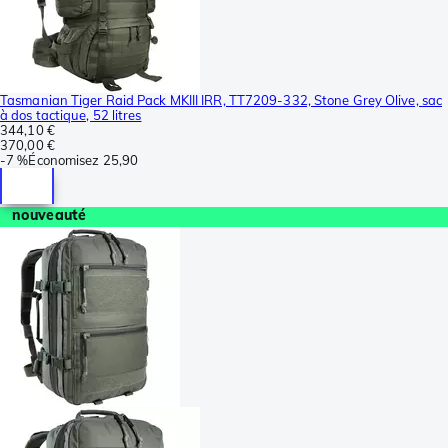
Tasmanian Tiger Raid Pack MKIII IRR, TT7209-332, Stone Grey Olive, sac
à dos tactique, 52 litres
344,10 €
370,00 €
-
7 %
Économisez
25,90
nouveauté