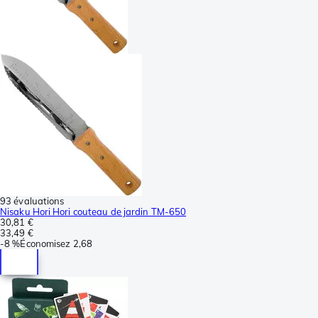
93 évaluations
Nisaku Hori Hori couteau de jardin TM-650
30,81 €
33,49 €
-
8 %
Économisez
2,68