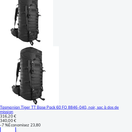
Tasmanian Tiger TT Base Pack 60 FO 8846-040, noir, sac à dos de
mission
316,20 €
340,00 €
-
7 %
Économisez
23,80