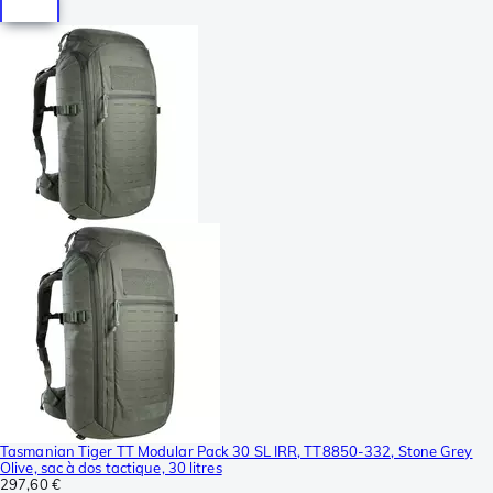
Tasmanian Tiger TT Modular Pack 30 SL IRR, TT8850-332, Stone Grey
Olive, sac à dos tactique, 30 litres
297,60 €