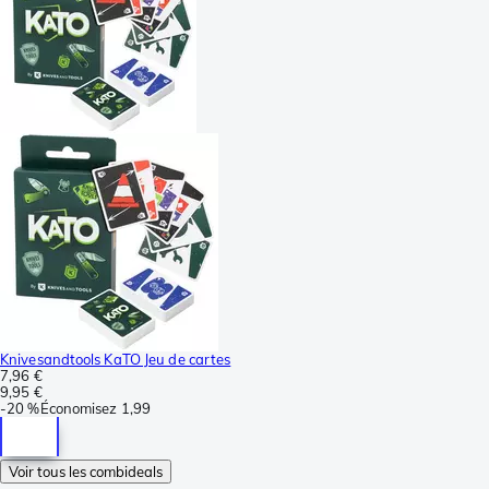
Knivesandtools KaTO Jeu de cartes
7,96 €
9,95 €
-
20 %
Économisez
1,99
Voir tous les combideals