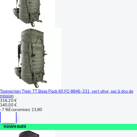
Tasmanian Tiger TT Base Pack 60 FO 8846-331, vert olive, sac à dos de
mission
316,20 €
340,00 €
-
7 %
Économisez
23,80
nouveauté