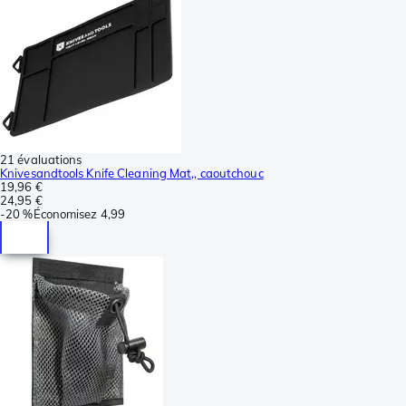
21 évaluations
Knivesandtools Knife Cleaning Mat,, caoutchouc
19,96 €
24,95 €
-
20 %
Économisez
4,99