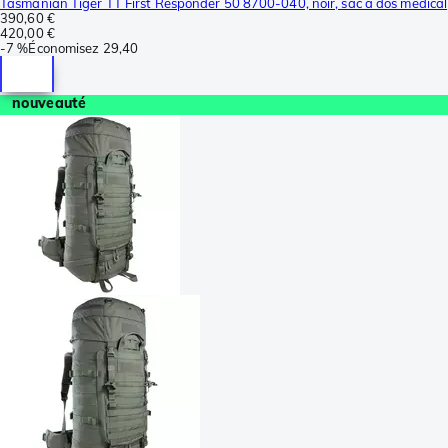
Tasmanian Tiger TT First Responder 50 8700-040, noir, sac à dos médical
390,60 €
420,00 €
-
7 %
Économisez
29,40
nouveauté