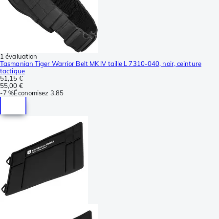
1 évaluation
Tasmanian Tiger Warrior Belt MK IV taille L 7310-040, noir, ceinture
tactique
51,15 €
55,00 €
-
7 %
Économisez
3,85