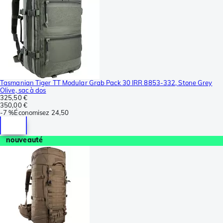
Tasmanian Tiger TT Modular Grab Pack 30 IRR 8853-332, Stone Grey
Olive, sac à dos
325,50 €
350,00 €
-
7 %
Économisez
24,50
nouveauté