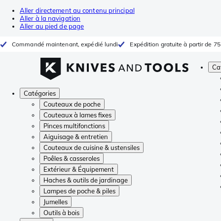
Aller directement au contenu principal
Aller à la navigation
Aller au pied de page
Commandé maintenant, expédié lundi
Expédition gratuite à partir de 75
Ca
Catégories
Couteaux de poche
Couteaux à lames fixes
Pinces multifonctions
Aiguisage & entretien
Couteaux de cuisine & ustensiles
Poêles & casseroles
Extérieur & Équipement
Haches & outils de jardinage
Lampes de poche & piles
Jumelles
Outils à bois