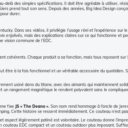
delà des simples spécifications. Il doit être agréable à utiliser, rési
iers prend tout son sens. Depuis des années, Big Idea Design conçoit
t pour durer.
cky. Dans ses vidéos, il privilégie l’usage réel et l’expérience sur le
vis enjolivés, mais des explications claires sur ce qui fonctionne et 
’une vision commune de l’EDC.
ent cohérents. Chaque produit a sa fonction, mais tous reposent sur 
t être à la fois fonctionnel et un véritable accessoire du quotidien.
èrement usiné dans du titane, avec des aimants qui maintiennent solide
ge et un rangement magnétique le rendent polyvalent sans le compliquer.
lame fixe
JS « The Deano »
. Son nom rend hommage à l’oncle de Jerem
ing. Cette histoire se ressent immédiatement. Ce couteau n’est pas fa
 Cet aspect légèrement patiné est volontaire. Le couteau donne l’impr
n couteau EDC compact et un couteau outdoor plus imposant. Suffis