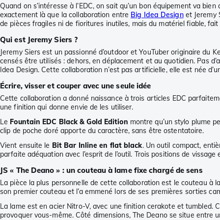
Quand on s’intéresse à l’EDC, on sait qu’un bon équipement va bien au-
exactement là que la collaboration entre
Big Idea Design
et Jeremy S
de pièces fragiles ni de fioritures inutiles, mais du matériel fiable, fai
Qui est Jeremy Siers ?
Jeremy Siers est un passionné d’outdoor et YouTuber originaire du Kentu
censés être utilisés : dehors, en déplacement et au quotidien. Pas d’a
Idea Design. Cette collaboration n’est pas artificielle, elle est née d
Écrire, visser et couper avec une seule idée
Cette collaboration a donné naissance à trois articles EDC parfaitem
une finition qui donne envie de les utiliser.
Le
Fountain EDC Black & Gold Edition
montre qu’un stylo plume peu
clip de poche doré apporte du caractère, sans être ostentatoire.
Vient ensuite le
Bit Bar Inline en flat black
. Un outil compact, enti
parfaite adéquation avec l’esprit de l’outil. Trois positions de vissa
JS « The Deano » : un couteau à lame fixe chargé de sens
La pièce la plus personnelle de cette collaboration est le couteau à 
son premier couteau et l’a emmené lors de ses premières sorties camp
La lame est en acier Nitro-V, avec une finition cerakote et tumbled.
provoquer vous-même. Côté dimensions, The Deano se situe entre u