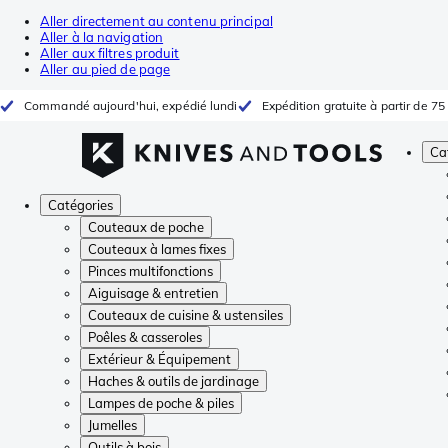
Aller directement au contenu principal
Aller à la navigation
Aller aux filtres produit
Aller au pied de page
Commandé aujourd'hui, expédié lundi
Expédition gratuite à partir de 75
Ca
Catégories
Couteaux de poche
Couteaux à lames fixes
Pinces multifonctions
Aiguisage & entretien
Couteaux de cuisine & ustensiles
Poêles & casseroles
Extérieur & Équipement
Haches & outils de jardinage
Lampes de poche & piles
Jumelles
Outils à bois