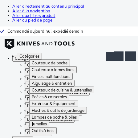
Aller directement au contenu principal
Aller à la navigation
Aller aux filtres produit
Aller au pied de page
Commandé aujourd'hui, expédié demain
Catégories
Catégories
Couteaux de poche
Couteaux de poche
Couteaux à lames fixes
Couteaux à lames fixes
Pinces multifonctions
Pinces multifonctions
Aiguisage & entretien
Aiguisage & entretien
Couteaux de cuisine & ustensiles
Couteaux de cuisine & ustensiles
Poêles & casseroles
Poêles & casseroles
Extérieur & Équipement
Extérieur & Équipement
Haches & outils de jardinage
Haches & outils de jardinage
Lampes de poche & piles
Lampes de poche & piles
Jumelles
Jumelles
Outils à bois
Outils à bois