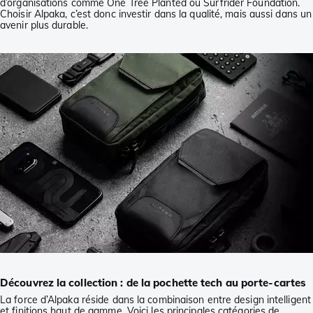
d’organisations comme One Tree Planted ou Surfrider Foundation.
Choisir Alpaka, c’est donc investir dans la qualité, mais aussi dans un
avenir plus durable.
Découvrez la collection : de la pochette tech au porte-cartes
La force d’Alpaka réside dans la combinaison entre design intelligent
et finitions haut de gamme. Voici les principales catégories de