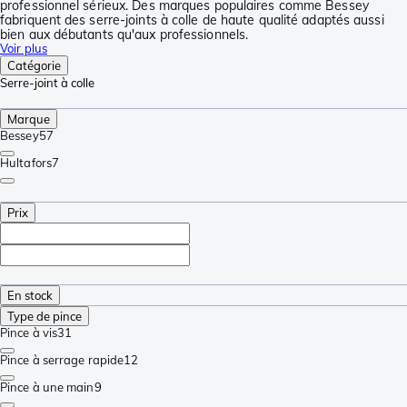
professionnel sérieux. Des marques populaires comme Bessey
fabriquent des serre-joints à colle de haute qualité adaptés aussi
bien aux débutants qu'aux professionnels.
Voir plus
Catégorie
Serre-joint à colle
Marque
Bessey
57
Hultafors
7
Prix
En stock
Type de pince
Pince à vis
31
Pince à serrage rapide
12
Pince à une main
9