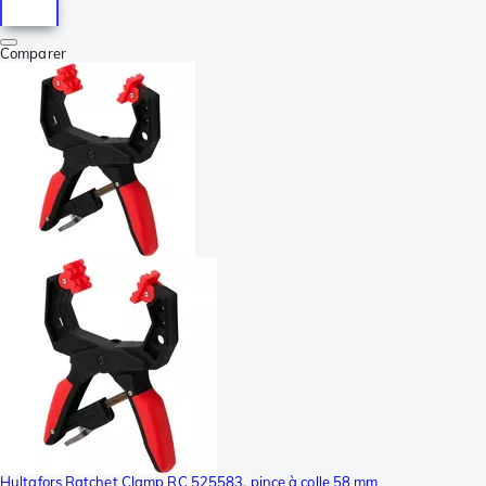
Comparer
Hultafors Ratchet Clamp RC 525583, pince à colle 58 mm