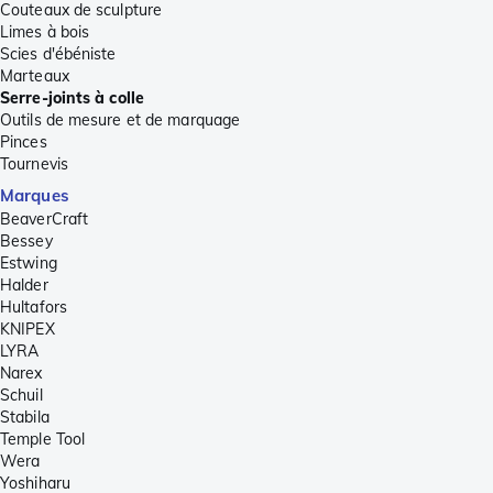
Couteaux de sculpture
Limes à bois
Scies d'ébéniste
Marteaux
Serre-joints à colle
Outils de mesure et de marquage
Pinces
Tournevis
Marques
BeaverCraft
Bessey
Estwing
Halder
Hultafors
KNIPEX
LYRA
Narex
Schuil
Stabila
Temple Tool
Wera
Yoshiharu