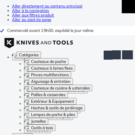
Aller directement au contenu principal
Aller à la navigation
Aller aux filtres produit
Aller au pied de page
Commandé avant 19h00, expédié le jour même
Catégories
Catégories
Couteaux de poche
Couteaux de poche
Couteaux à lames fixes
Couteaux à lames fixes
Pinces multifonctions
Pinces multifonctions
Aiguisage & entretien
Aiguisage & entretien
Couteaux de cuisine & ustensiles
Couteaux de cuisine & ustensiles
Poêles & casseroles
Poêles & casseroles
Extérieur & Équipement
Extérieur & Équipement
Haches & outils de jardinage
Haches & outils de jardinage
Lampes de poche & piles
Lampes de poche & piles
Jumelles
Jumelles
Outils à bois
Outils à bois