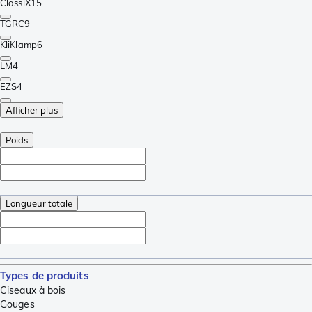
ClassiX
15
TGRC
9
KliKlamp
6
LM
4
EZS
4
Afficher plus
Poids
Longueur totale
Types de produits
Ciseaux à bois
Gouges