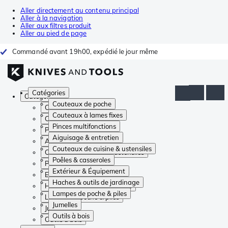
Aller directement au contenu principal
Aller à la navigation
Aller aux filtres produit
Aller au pied de page
Commandé avant 19h00, expédié le jour même
Catégories
Catégories
Couteaux de poche
Couteaux de poche
Couteaux à lames fixes
Couteaux à lames fixes
Pinces multifonctions
Pinces multifonctions
Aiguisage & entretien
Aiguisage & entretien
Couteaux de cuisine & ustensiles
Couteaux de cuisine & ustensiles
Poêles & casseroles
Poêles & casseroles
Extérieur & Équipement
Extérieur & Équipement
Haches & outils de jardinage
Haches & outils de jardinage
Lampes de poche & piles
Lampes de poche & piles
Jumelles
Jumelles
Outils à bois
Outils à bois