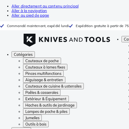
Aller directement au contenu principal
Aller à la navigation
Aller au pied de page
Commandé maintenant, expédié lundi
Expédition gratuite à partir de 75
Ca
Catégories
Couteaux de poche
Couteaux à lames fixes
Pinces multifonctions
Aiguisage & entretien
Couteaux de cuisine & ustensiles
Poêles & casseroles
Extérieur & Équipement
Haches & outils de jardinage
Lampes de poche & piles
Jumelles
Outils à bois