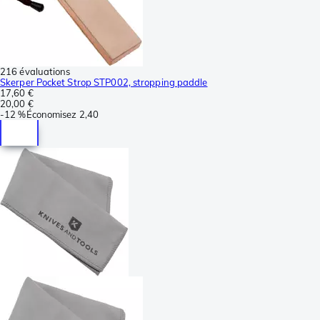
216 évaluations
Skerper Pocket Strop STP002, stropping paddle
17,60 €
20,00 €
-
12 %
Économisez
2,40