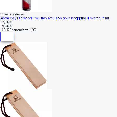
11 évaluations
Jende Poly Diamond Emulsion émulsion pour stropping 4 micron, 7 ml
17,10 €
19,00 €
-
10 %
Économisez
1,90