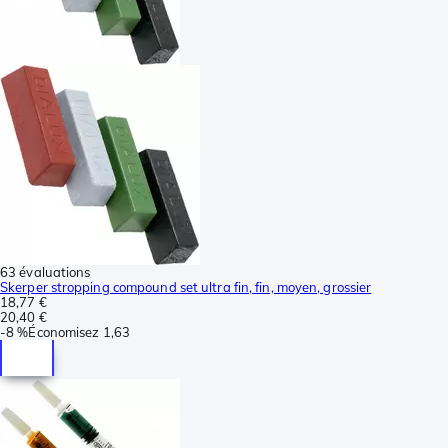
63 évaluations
Skerper stropping compound set ultra fin, fin, moyen, grossier
18,77 €
20,40 €
-
8 %
Économisez
1,63