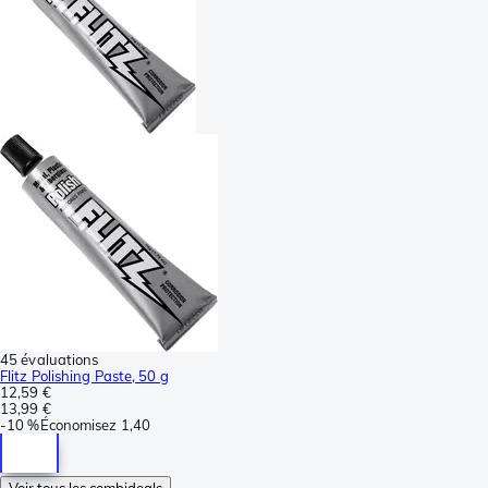
45 évaluations
Flitz Polishing Paste, 50 g
12,59 €
13,99 €
-
10 %
Économisez
1,40
Voir tous les combideals