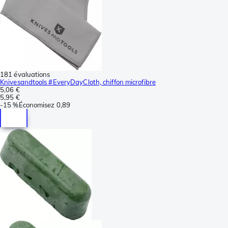
181 évaluations
Knivesandtools #EveryDayCloth, chiffon microfibre
5,06 €
5,95 €
-
15 %
Économisez
0,89