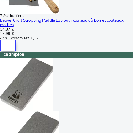
7 évaluations
BeaverCraft Stropping Paddle LS5 pour couteaux à bois et couteaux
croches
14,87 €
15,99 €
-
7 %
Économisez
1,12
champion