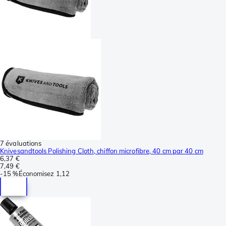
7 évaluations
Knivesandtools Polishing Cloth, chiffon microfibre, 40 cm par 40 cm
6,37 €
7,49 €
-
15 %
Économisez
1,12