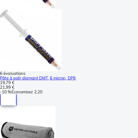
6 évaluations
Pâte à polir diamant DMT, 6 micron, DP6
19,79 €
21,99 €
-
10 %
Économisez
2,20