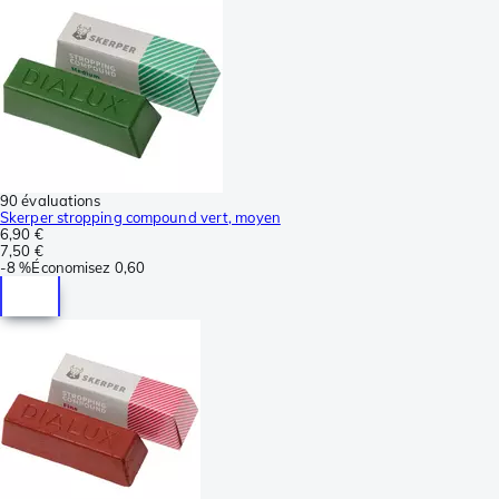
90 évaluations
Skerper stropping compound vert, moyen
6,90 €
7,50 €
-
8 %
Économisez
0,60