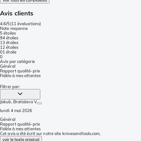
Avis clients
4.6/5
(
11 évaluations
)
Note moyenne
5 étoiles
9
4 étoiles
1
3 étoiles
1
2 étoiles
0
1 étoile
0
Avis par catégorie
Général
Rapport qualité-prix
Fidèle à mes attentes
Filtrer par
:
Jakub
, Bratislava V
lundi 4 mai 2026
Général
Rapport qualité-prix
Fidèle à mes attentes
Cet avis a été écrit sur notre site knivesandtools.com,
voir le texte original