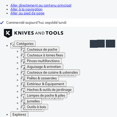
Aller directement au contenu principal
Aller à la navigation
Aller au pied de page
Commandé aujourd'hui, expédié lundi
Catégories
Catégories
Couteaux de poche
Couteaux de poche
Couteaux à lames fixes
Couteaux à lames fixes
Pinces multifonctions
Pinces multifonctions
Aiguisage & entretien
Aiguisage & entretien
Couteaux de cuisine & ustensiles
Couteaux de cuisine & ustensiles
Poêles & casseroles
Poêles & casseroles
Extérieur & Équipement
Extérieur & Équipement
Haches & outils de jardinage
Haches & outils de jardinage
Lampes de poche & piles
Lampes de poche & piles
Jumelles
Jumelles
Outils à bois
Outils à bois
Explorez