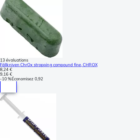
13 évaluations
Fällkniven ChrOx stropping compound fine, CHROX
8,24 €
9,16 €
-
10 %
Économisez
0,92