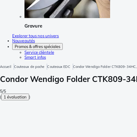
Gravure
Explorer tous nos univers
Nouveautés
Promos & offres spéciales
Service clièntele
Smart infos
Accueil
Couteaux de poche
Couteaux EDC
Condor Wendigo Folder CTK809-34HC, 1
Condor Wendigo Folder CTK809-34H
5/5
(
1 évaluation
)