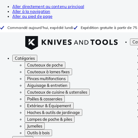
Aller directement au contenu principal
Aller à la navigation
Aller au pied de page
Commandé aujourd'hui, expédié lundi
Expédition gratuite à partir de 75
Ca
Catégories
Couteaux de poche
Couteaux à lames fixes
Pinces multifonctions
Aiguisage & entretien
Couteaux de cuisine & ustensiles
Poêles & casseroles
Extérieur & Équipement
Haches & outils de jardinage
Lampes de poche & piles
Jumelles
Outils à bois