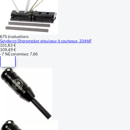
675 évaluations
Spyderco Sharpmaker aiguiseur à couteaux, 204MF
101,83 €
109,49 €
-
7 %
Économisez
7,66