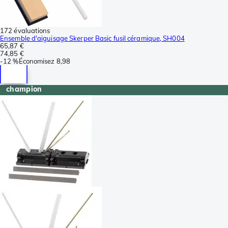
172 évaluations
Ensemble d'aiguisage Skerper Basic fusil céramique, SH004
65,87 €
74,85 €
-
12 %
Économisez
8,98
champion