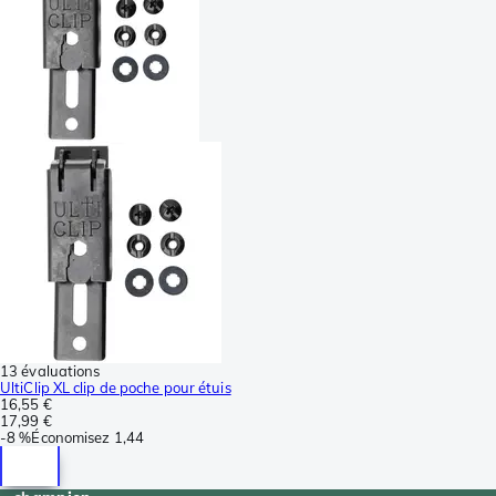
13 évaluations
UltiClip XL clip de poche pour étuis
16,55 €
17,99 €
-
8 %
Économisez
1,44