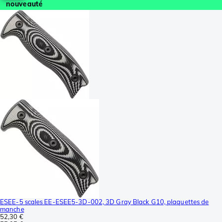
nouveauté
ESEE-5 scales EE-ESEE5-3D-002, 3D Gray Black G10, plaquettes de
manche
52,30 €