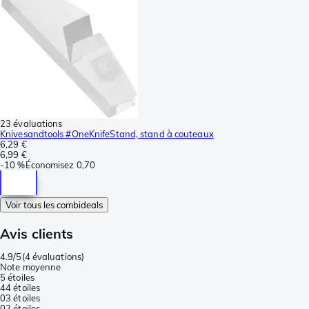
23 évaluations
Knivesandtools #OneKnifeStand, stand à couteaux
6,29 €
6,99 €
-
10 %
Économisez
0,70
Voir tous les combideals
Avis clients
4.9/5
(
4 évaluations
)
Note moyenne
5 étoiles
4
4 étoiles
0
3 étoiles
0
2 étoiles