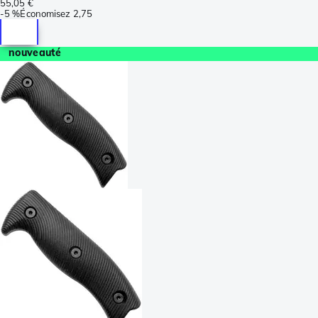
55,05 €
-
5 %
Économisez
2,75
nouveauté