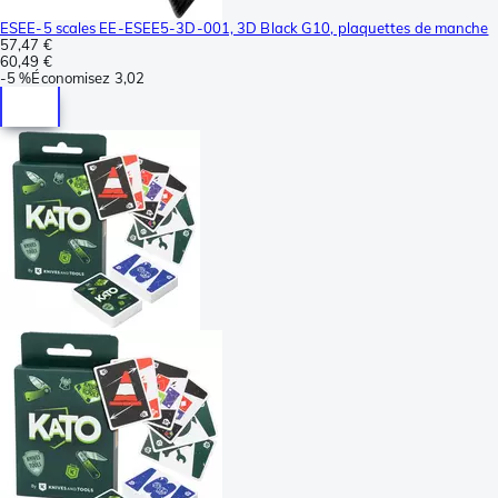
ESEE-5 scales EE-ESEE5-3D-001, 3D Black G10, plaquettes de manche
57,47 €
60,49 €
-
5 %
Économisez
3,02