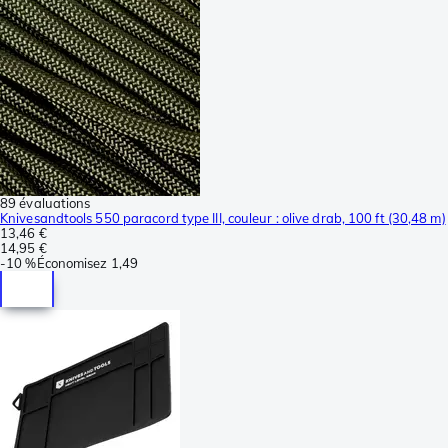
89 évaluations
Knivesandtools 550 paracord type III, couleur : olive drab, 100 ft (30,48 m)
13,46 €
14,95 €
-
10 %
Économisez
1,49