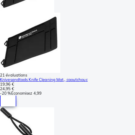
21 évaluations
Knivesandtools Knife Cleaning Mat,, caoutchouc
19,96 €
24,95 €
-
20 %
Économisez
4,99