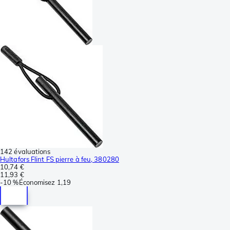
142 évaluations
Hultafors Flint FS pierre à feu, 380280
10,74 €
11,93 €
-
10 %
Économisez
1,19