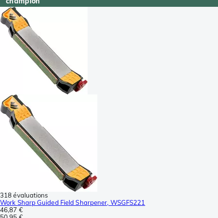
champion
318 évaluations
Work Sharp Guided Field Sharpener, WSGFS221
46,87 €
50,95 €