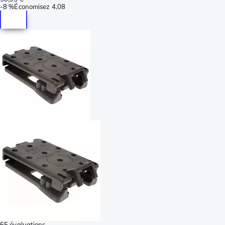
-
8 %
Économisez
4,08
65 évaluations