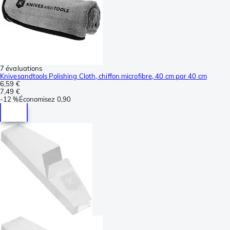
7 évaluations
Knivesandtools Polishing Cloth, chiffon microfibre, 40 cm par 40 cm
6,59 €
7,49 €
-
12 %
Économisez
0,90