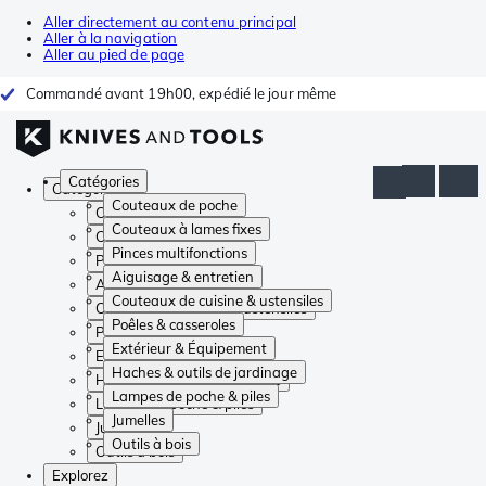
Aller directement au contenu principal
Aller à la navigation
Aller au pied de page
Commandé avant 19h00, expédié le jour même
Catégories
Catégories
Couteaux de poche
Couteaux de poche
Couteaux à lames fixes
Couteaux à lames fixes
Pinces multifonctions
Pinces multifonctions
Aiguisage & entretien
Aiguisage & entretien
Couteaux de cuisine & ustensiles
Couteaux de cuisine & ustensiles
Poêles & casseroles
Poêles & casseroles
Extérieur & Équipement
Extérieur & Équipement
Haches & outils de jardinage
Haches & outils de jardinage
Lampes de poche & piles
Lampes de poche & piles
Jumelles
Jumelles
Outils à bois
Outils à bois
Explorez