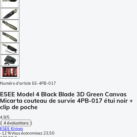
Numéro d'article
EE-4PB-017
ESEE Model 4 Black Blade 3D Green Canvas
Micarta couteau de survie 4PB-017 étui noir +
clip de poche
4.9/5
(
4 évaluations
)
ESEE Knives
-
12 %
Vous économisez
23,50