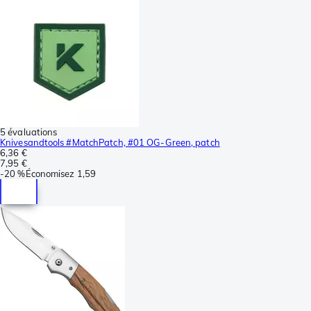
5 évaluations
Knivesandtools #MatchPatch, #01 OG-Green, patch
6,36 €
7,95 €
-
20 %
Économisez
1,59