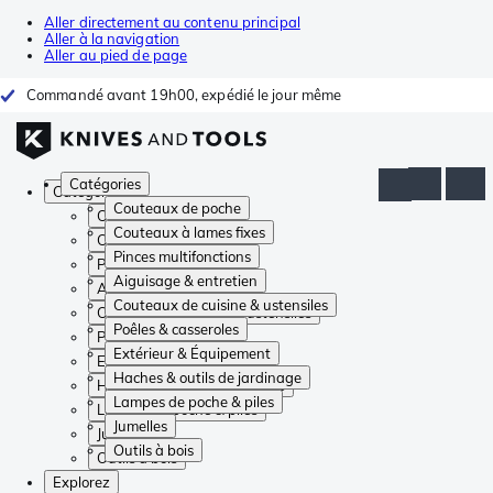
Aller directement au contenu principal
Aller à la navigation
Aller au pied de page
Commandé avant 19h00, expédié le jour même
Catégories
Catégories
Couteaux de poche
Couteaux de poche
Couteaux à lames fixes
Couteaux à lames fixes
Pinces multifonctions
Pinces multifonctions
Aiguisage & entretien
Aiguisage & entretien
Couteaux de cuisine & ustensiles
Couteaux de cuisine & ustensiles
Poêles & casseroles
Poêles & casseroles
Extérieur & Équipement
Extérieur & Équipement
Haches & outils de jardinage
Haches & outils de jardinage
Lampes de poche & piles
Lampes de poche & piles
Jumelles
Jumelles
Outils à bois
Outils à bois
Explorez