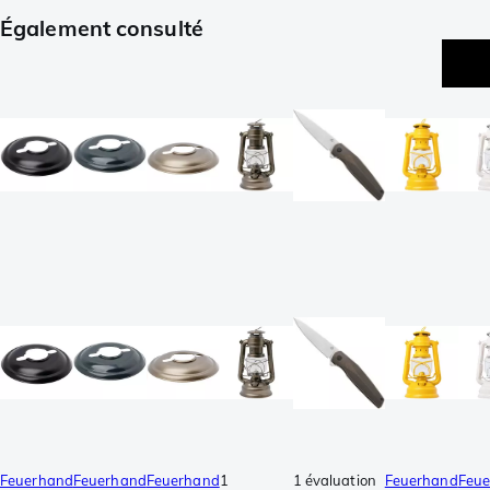
Également consulté
Feuerhand
Feuerhand
Feuerhand
1
1 évaluation
Feuerhand
Feu