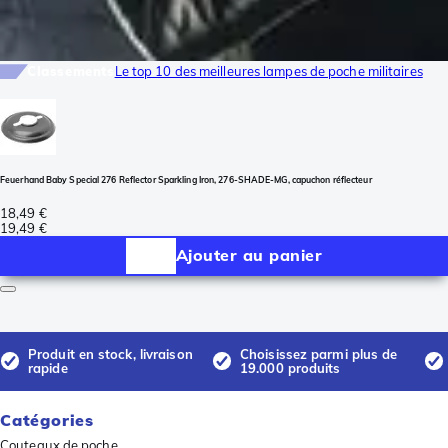
Classements
Le top 10 des meilleures lampes de poche militaires
Feuerhand Baby Special 276 Reflector Sparkling Iron, 276-SHADE-MG, capuchon réflecteur
18,49 €
19,49 €
Ajouter au panier
Produit en stock, livraison
Choisissez parmi plus de
rapide
19.000 produits
Catégories
Couteaux de poche