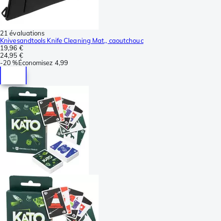
21 évaluations
Knivesandtools Knife Cleaning Mat,, caoutchouc
19,96 €
24,95 €
-
20 %
Économisez
4,99