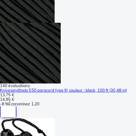
140 évaluations
Knivesandtools 550 paracord type III, couleur : black, 100 ft (30,48 m)
13,75 €
14,95 €
-
8 %
Économisez
1,20