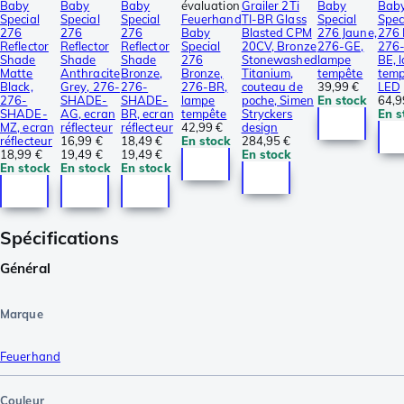
Baby
Baby
Baby
évaluation
Grailer 2Ti
Baby
Bab
Special
Special
Special
Feuerhand
TI-BR Glass
Special
Spec
276
276
276
Baby
Blasted CPM
276 Jaune,
276 
Reflector
Reflector
Reflector
Special
20CV, Bronze
276-GE,
276
Shade
Shade
Shade
276
Stonewashed
lampe
BE, 
Matte
Anthracite
Bronze,
Bronze,
Titanium,
tempête
temp
Black,
Grey, 276-
276-
276-BR,
couteau de
39,99 €
LED
276-
SHADE-
SHADE-
lampe
poche, Simen
En stock
64,9
SHADE-
AG, ecran
BR, ecran
tempête
Stryckers
En s
MZ, ecran
réflecteur
réflecteur
42,99 €
design
réflecteur
16,99 €
18,49 €
En stock
284,95 €
18,99 €
19,49 €
19,49 €
En stock
En stock
En stock
En stock
Spécifications
Général
Marque
Feuerhand
Couleur