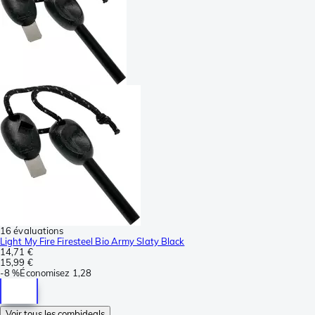
16 évaluations
Light My Fire Firesteel Bio Army Slaty Black
14,71 €
15,99 €
-
8 %
Économisez
1,28
Voir tous les combideals