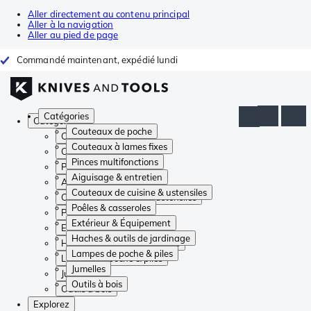
Aller directement au contenu principal
Aller à la navigation
Aller au pied de page
Commandé maintenant, expédié lundi
Catégories
Catégories
Couteaux de poche
Couteaux de poche
Couteaux à lames fixes
Couteaux à lames fixes
Pinces multifonctions
Pinces multifonctions
Aiguisage & entretien
Aiguisage & entretien
Couteaux de cuisine & ustensiles
Couteaux de cuisine & ustensiles
Poêles & casseroles
Poêles & casseroles
Extérieur & Équipement
Extérieur & Équipement
Haches & outils de jardinage
Haches & outils de jardinage
Lampes de poche & piles
Lampes de poche & piles
Jumelles
Jumelles
Outils à bois
Outils à bois
Explorez