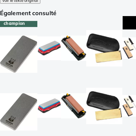
voir le texte original
Également consulté
champion