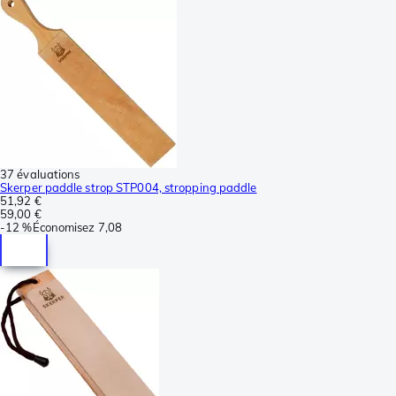
37 évaluations
Skerper paddle strop STP004, stropping paddle
51,92 €
59,00 €
-
12 %
Économisez
7,08