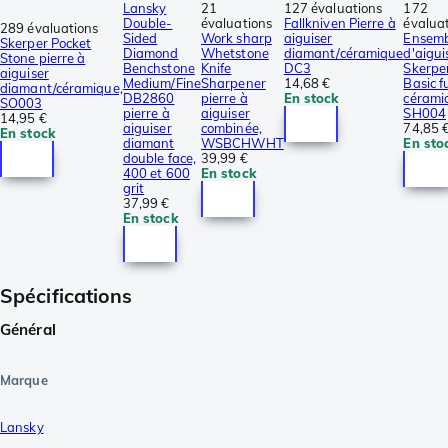
Lansky
21
127 évaluations
172
Double-
évaluations
Fallkniven Pierre à
évalua
289 évaluations
Sided
Work sharp
aiguiser
Ensemb
Skerper Pocket
Diamond
Whetstone
diamant/céramique
d'aigu
Stone pierre à
Benchstone
Knife
DC3
Skerpe
aiguiser
Medium/Fine
Sharpener
14,68 €
Basic fu
diamant/céramique,
DB2860
pierre à
En stock
cérami
SO003
pierre à
aiguiser
SH004
14,95 €
aiguiser
combinée,
74,85 
En stock
diamant
WSBCHWHT
En sto
double face,
39,99 €
400 et 600
En stock
grit
37,99 €
En stock
Spécifications
Général
Marque
Lansky