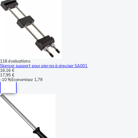
116 évaluations
Skerper support pour pierres à aiguiser SA001
16,16 €
17,95 €
-
10 %
Économisez
1,79