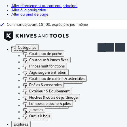
Aller directement au contenu principal
Aller à la navigation
Aller au pied de page
Commandé avant 19h00, expédié le jour même
Catégories
Catégories
Couteaux de poche
Couteaux de poche
Couteaux à lames fixes
Couteaux à lames fixes
Pinces multifonctions
Pinces multifonctions
Aiguisage & entretien
Aiguisage & entretien
Couteaux de cuisine & ustensiles
Couteaux de cuisine & ustensiles
Poêles & casseroles
Poêles & casseroles
Extérieur & Équipement
Extérieur & Équipement
Haches & outils de jardinage
Haches & outils de jardinage
Lampes de poche & piles
Lampes de poche & piles
Jumelles
Jumelles
Outils à bois
Outils à bois
Explorez