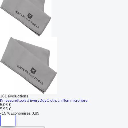
181 évaluations
Knivesandtools #EveryDayCloth, chiffon microfibre
5,06 €
5,95 €
-
15 %
Économisez
0,89