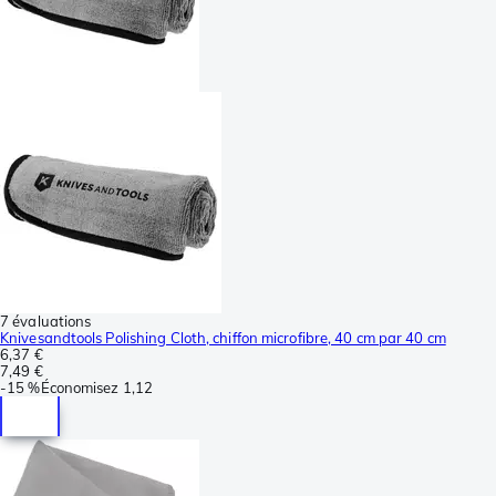
7 évaluations
Knivesandtools Polishing Cloth, chiffon microfibre, 40 cm par 40 cm
6,37 €
7,49 €
-
15 %
Économisez
1,12