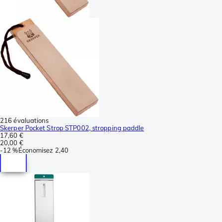
216 évaluations
Skerper Pocket Strop STP002, stropping paddle
17,60 €
20,00 €
-
12 %
Économisez
2,40