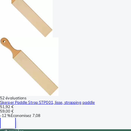
52 évaluations
Skerper Paddle Strop STP001, lisse, stropping paddle
51,92 €
59,00 €
-
12 %
Économisez
7,08