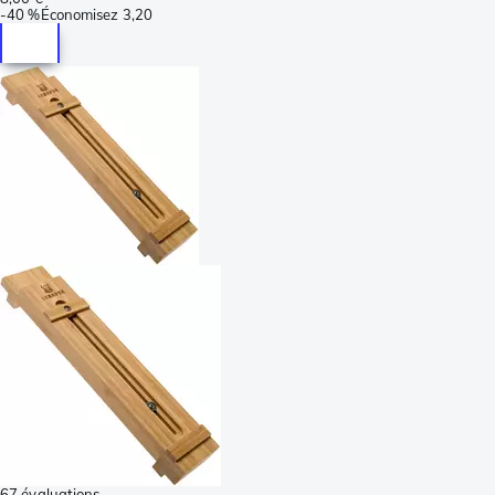
-
40 %
Économisez
3,20
67 évaluations