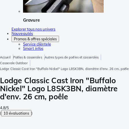
Gravure
Explorer tous nos univers
Nouveautés
Promos & offres spéciales
Service clièntele
Smart infos
Accueil
Poêles & casseroles
Autres types de poêles et casseroles
Casserole Outdoor
Lodge Classic Cast Iron "Buffalo Nickel" Logo L8SK3BN, diamètre d'env. 26 cm, poêle
Lodge Classic Cast Iron "Buffalo
Nickel" Logo L8SK3BN, diamètre
d'env. 26 cm, poêle
4.8/5
(
10 évaluations
)