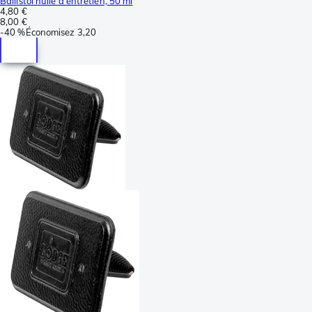
Ballistol huile d'entretien, 50 ml
4,80 €
8,00 €
-
40 %
Économisez
3,20