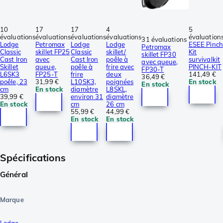
10
17
17
4
5
évaluations
évaluations
évaluations
évaluations
évaluation
31 évaluations
Lodge
Petromax
Lodge
Lodge
ESEE Pinch
Petromax
Classic
skillet FP25
Classic
skillet/
Kit
skillet FP30
Cast Iron
avec
Cast Iron
poêle à
survivalkit
avec queue,
Skillet
queue,
poêle à
frire avec
PINCH-KIT
FP30-T
L6SK3
FP25-T
frire
deux
141,49 €
36,49 €
poêle, 23
31,99 €
L10SK3,
poignées
En stock
En stock
cm
En stock
diamètre
L8SKL,
39,99 €
environ 31
diamètre
En stock
cm
26 cm
55,99 €
44,99 €
En stock
En stock
Spécifications
Général
Marque