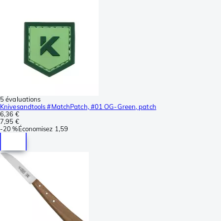
5 évaluations
Knivesandtools #MatchPatch, #01 OG-Green, patch
6,36 €
7,95 €
-
20 %
Économisez
1,59