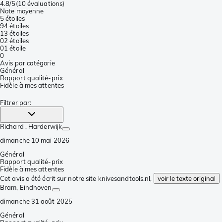
4.8/5
(
10 évaluations
)
Note moyenne
5 étoiles
9
4 étoiles
1
3 étoiles
0
2 étoiles
0
1 étoile
0
Avis par catégorie
Général
Rapport qualité-prix
Fidèle à mes attentes
Filtrer par
:
Richard
, Harderwijk
dimanche 10 mai 2026
Général
Rapport qualité-prix
Fidèle à mes attentes
Cet avis a été écrit sur notre site knivesandtools.nl,
voir le texte original
Bram
, Eindhoven
dimanche 31 août 2025
Général