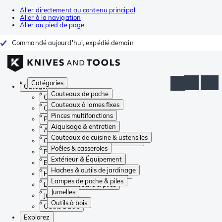
Aller directement au contenu principal
Aller à la navigation
Aller au pied de page
Commandé aujourd'hui, expédié demain
Catégories
Catégories
Couteaux de poche
Couteaux de poche
Couteaux à lames fixes
Couteaux à lames fixes
Pinces multifonctions
Pinces multifonctions
Aiguisage & entretien
Aiguisage & entretien
Couteaux de cuisine & ustensiles
Couteaux de cuisine & ustensiles
Poêles & casseroles
Poêles & casseroles
Extérieur & Équipement
Extérieur & Équipement
Haches & outils de jardinage
Haches & outils de jardinage
Lampes de poche & piles
Lampes de poche & piles
Jumelles
Jumelles
Outils à bois
Outils à bois
Explorez