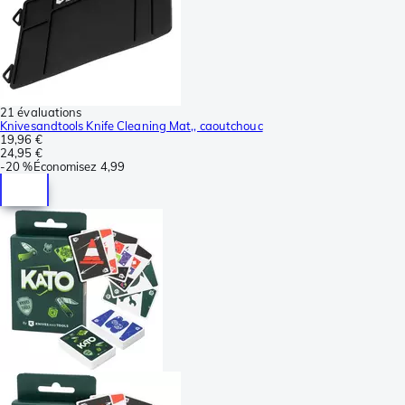
21 évaluations
Knivesandtools Knife Cleaning Mat,, caoutchouc
19,96 €
24,95 €
-
20 %
Économisez
4,99