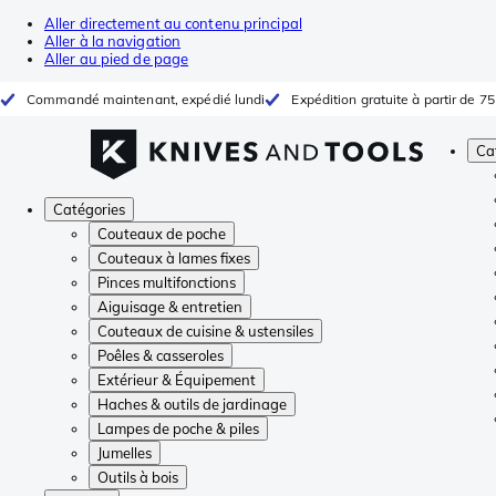
Aller directement au contenu principal
Aller à la navigation
Aller au pied de page
Commandé maintenant, expédié lundi
Expédition gratuite à partir de 75
Ca
Catégories
Couteaux de poche
Couteaux à lames fixes
Pinces multifonctions
Aiguisage & entretien
Couteaux de cuisine & ustensiles
Poêles & casseroles
Extérieur & Équipement
Haches & outils de jardinage
Lampes de poche & piles
Jumelles
Outils à bois