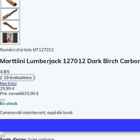
Numéro d'article
MT127012
Marttiini Lumberjack 127012 Dark Birch Carbo
4.8/5
(
19 évaluations
)
Marttiini
29,99 €
Prix conseillé
35,90 €
En stock
Commandé maintenant, expédié lundi
Sorte d'acier
:
Acier carbone