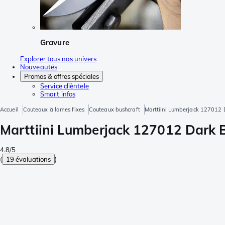
Gravure
Explorer tous nos univers
Nouveautés
Promos & offres spéciales
Service clièntele
Smart infos
Accueil
Couteaux à lames fixes
Couteaux bushcraft
Marttiini Lumberjack 127012 D
Marttiini Lumberjack 127012 Dark B
4.8/5
(
19 évaluations
)