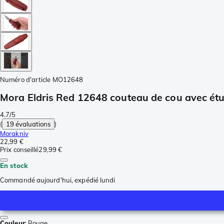
Numéro d'article
MO12648
Mora Eldris Red 12648 couteau de cou avec étu
4.7/5
(
19 évaluations
)
Morakniv
22,99 €
Prix conseillé
29,99 €
En stock
Commandé aujourd'hui, expédié lundi
Couleur
:
Rouge