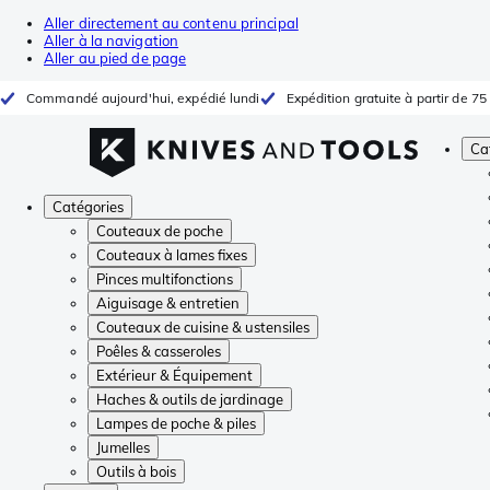
Aller directement au contenu principal
Aller à la navigation
Aller au pied de page
Commandé aujourd'hui, expédié lundi
Expédition gratuite à partir de 75
Ca
Catégories
Couteaux de poche
Couteaux à lames fixes
Pinces multifonctions
Aiguisage & entretien
Couteaux de cuisine & ustensiles
Poêles & casseroles
Extérieur & Équipement
Haches & outils de jardinage
Lampes de poche & piles
Jumelles
Outils à bois