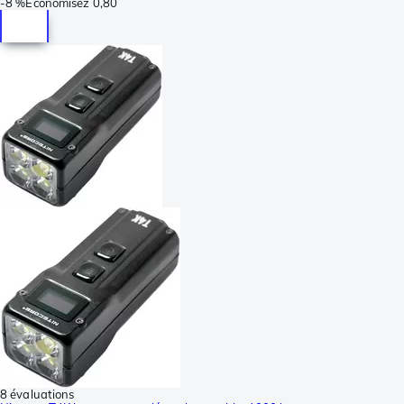
-
8 %
Économisez
0,80
8 évaluations