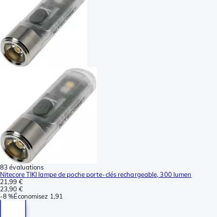
83 évaluations
Nitecore TIKI lampe de poche porte-clés rechargeable, 300 lumen
21,99 €
23,90 €
-
8 %
Économisez
1,91