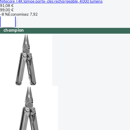
Nitecore T4K lampe porte-clés rechargeable, 4000 lumens
91,08 €
99,00 €
-
8 %
Économisez
7,92
champion