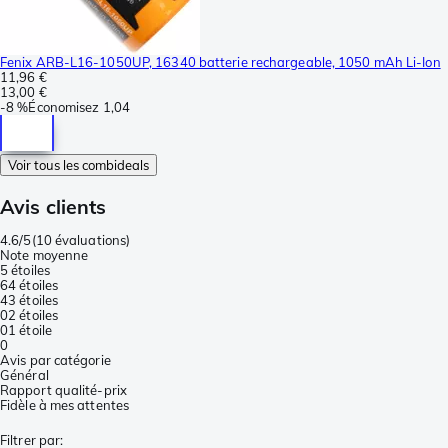
Fenix ARB-L16-1050UP, 16340 batterie rechargeable, 1050 mAh Li-Ion
11,96 €
13,00 €
-
8 %
Économisez
1,04
Voir tous les combideals
Avis clients
4.6/5
(
10 évaluations
)
Note moyenne
5 étoiles
6
4 étoiles
4
3 étoiles
0
2 étoiles
0
1 étoile
0
Avis par catégorie
Général
Rapport qualité-prix
Fidèle à mes attentes
Filtrer par
: