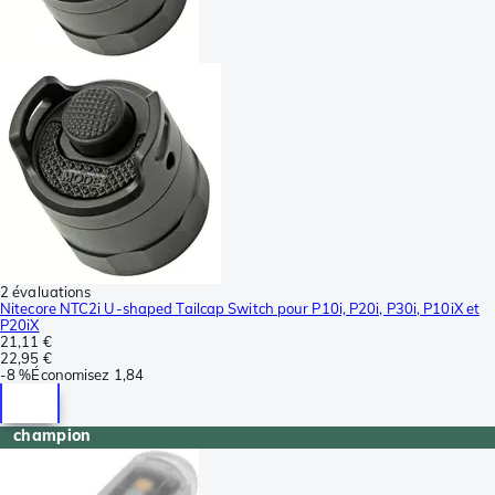
2 évaluations
Nitecore NTC2i U-shaped Tailcap Switch pour P10i, P20i, P30i, P10iX et
P20iX
21,11 €
22,95 €
-
8 %
Économisez
1,84
champion