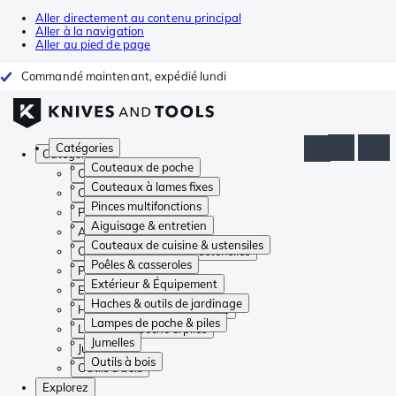
Aller directement au contenu principal
Aller à la navigation
Aller au pied de page
Commandé maintenant, expédié lundi
Catégories
Catégories
Couteaux de poche
Couteaux de poche
Couteaux à lames fixes
Couteaux à lames fixes
Pinces multifonctions
Pinces multifonctions
Aiguisage & entretien
Aiguisage & entretien
Couteaux de cuisine & ustensiles
Couteaux de cuisine & ustensiles
Poêles & casseroles
Poêles & casseroles
Extérieur & Équipement
Extérieur & Équipement
Haches & outils de jardinage
Haches & outils de jardinage
Lampes de poche & piles
Lampes de poche & piles
Jumelles
Jumelles
Outils à bois
Outils à bois
Explorez