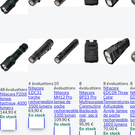
4 évaluations
10
8
8 évaluations
8
Nitecore
évaluations
évaluations
Nitecore
év
48 évaluations
EDC31
Nitecore
Nitecore
EDC09 Three
Ni
Nitecore P20iX
torche
MH12 Pro
BP23 Pro
Color
E
lampe
rechargeable,
lampe de
Multipurpose
Temperatures,
la
tactique, 4000
3500 lumens
poche
Commuting
Adjustable
po
lumens
69,90 €
rechargeable,
Backpack,
Angle, lampe
re
144,90 €
En stock
3300 lumen
noir, sac à
de poche
ED
En stock
109,90 €
dos
rechargeable,
lu
En stock
95,95 €
1600 lumens
11
En stock
70,00 €
En
En stock