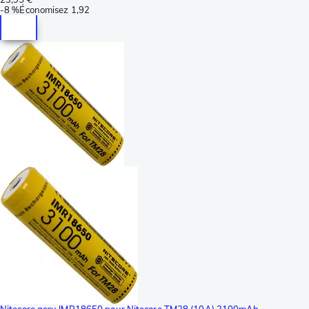
-
8 %
Économisez
1,92
Nitecore accu IMR18650 pour Nitecore TM28 (10A) 3100mAh