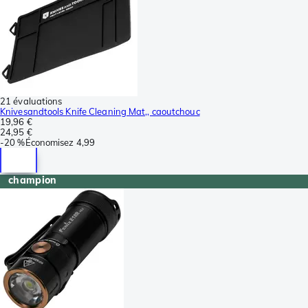
21 évaluations
Knivesandtools Knife Cleaning Mat,, caoutchouc
19,96 €
24,95 €
-
20 %
Économisez
4,99
champion