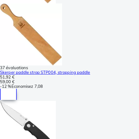
37 évaluations
Skerper paddle strop STP004, stropping paddle
51,92 €
59,00 €
-
12 %
Économisez
7,08