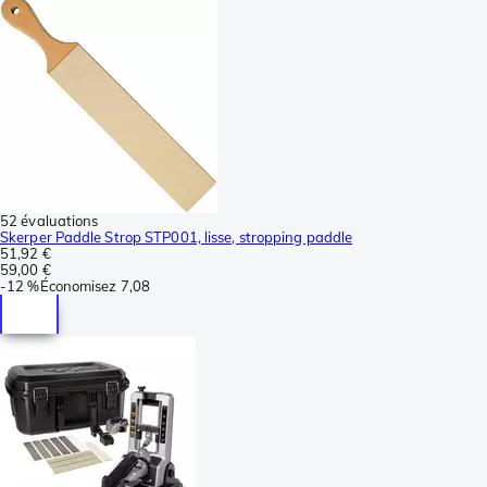
52 évaluations
Skerper Paddle Strop STP001, lisse, stropping paddle
51,92 €
59,00 €
-
12 %
Économisez
7,08