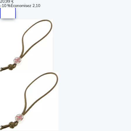
20,99 €
-
10 %
Économisez
2,10