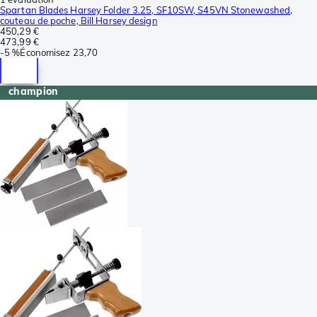
Spartan Blades Harsey Folder 3.25, SF10SW, S45VN Stonewashed,
couteau de poche, Bill Harsey design
450,29 €
473,99 €
-
5 %
Économisez
23,70
champion