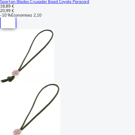
Spartan Blades Crusader Bead Coyote Paracord
18,89 €
20,99 €
-
10 %
Économisez
2,10