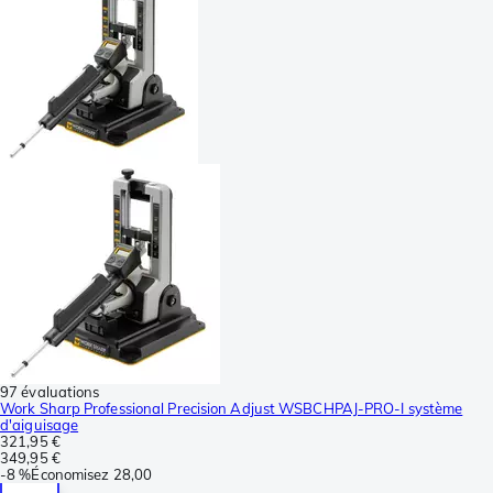
97 évaluations
Work Sharp Professional Precision Adjust WSBCHPAJ-PRO-I système
d'aiguisage
321,95 €
349,95 €
-
8 %
Économisez
28,00