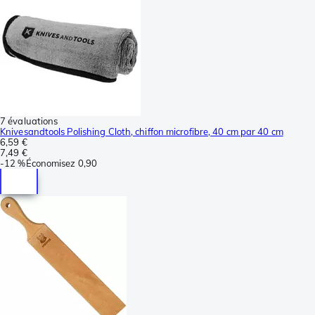
7 évaluations
Knivesandtools Polishing Cloth, chiffon microfibre, 40 cm par 40 cm
6,59 €
7,49 €
-
12 %
Économisez
0,90