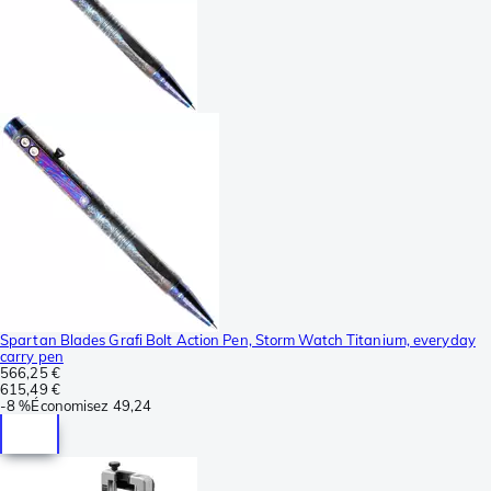
Spartan Blades Grafi Bolt Action Pen, Storm Watch Titanium, everyday
carry pen
566,25 €
615,49 €
-
8 %
Économisez
49,24