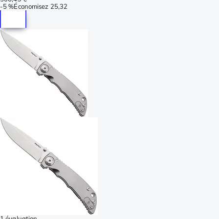
-
5 %
Économisez
25,32
1 évaluation