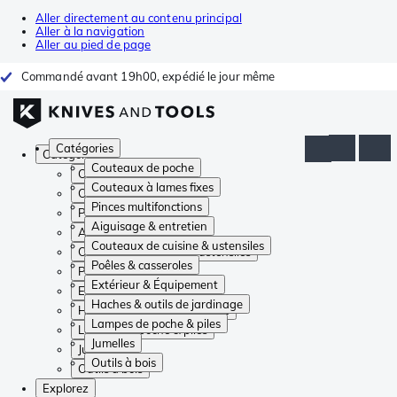
Aller directement au contenu principal
Aller à la navigation
Aller au pied de page
Commandé avant 19h00, expédié le jour même
Catégories
Catégories
Couteaux de poche
Couteaux de poche
Couteaux à lames fixes
Couteaux à lames fixes
Pinces multifonctions
Pinces multifonctions
Aiguisage & entretien
Aiguisage & entretien
Couteaux de cuisine & ustensiles
Couteaux de cuisine & ustensiles
Poêles & casseroles
Poêles & casseroles
Extérieur & Équipement
Extérieur & Équipement
Haches & outils de jardinage
Haches & outils de jardinage
Lampes de poche & piles
Lampes de poche & piles
Jumelles
Jumelles
Outils à bois
Outils à bois
Explorez