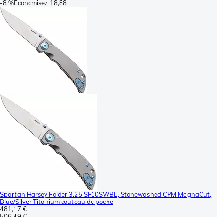
-
8 %
Économisez
18,88
Spartan Harsey Folder 3.25 SF10SWBL, Stonewashed CPM MagnaCut,
Blue/Silver Titanium couteau de poche
481,17 €
506,49 €