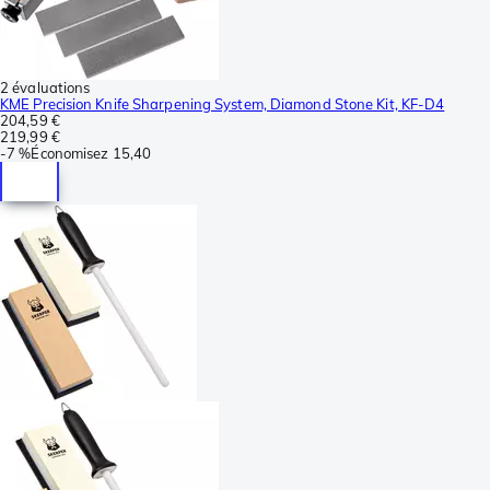
2 évaluations
KME Precision Knife Sharpening System, Diamond Stone Kit, KF-D4
204,59 €
219,99 €
-
7 %
Économisez
15,40