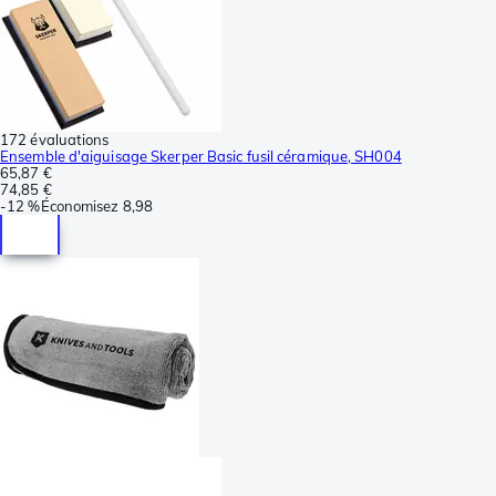
172 évaluations
Ensemble d'aiguisage Skerper Basic fusil céramique, SH004
65,87 €
74,85 €
-
12 %
Économisez
8,98