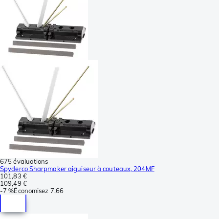
675 évaluations
Spyderco Sharpmaker aiguiseur à couteaux, 204MF
101,83 €
109,49 €
-
7 %
Économisez
7,66