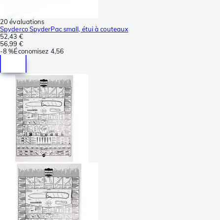
20 évaluations
Spyderco SpyderPac small, étui à couteaux
52,43 €
56,99 €
-
8 %
Économisez
4,56