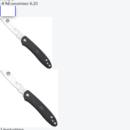
-
8 %
Économisez
6,20
2 évaluations