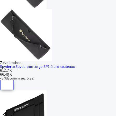
7 évaluations
Spyderco Spyderpac Large SP1 étui à couteaux
61,17 €
66,49 €
-
8 %
Économisez
5,32