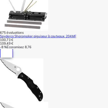
675 évaluations
Spyderco Sharpmaker aiguiseur à couteaux, 204MF
100,73 €
109,49 €
-
8 %
Économisez
8,76