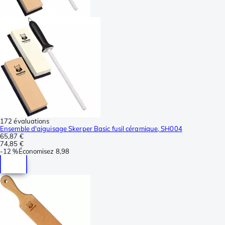
172 évaluations
Ensemble d'aiguisage Skerper Basic fusil céramique, SH004
65,87 €
74,85 €
-
12 %
Économisez
8,98