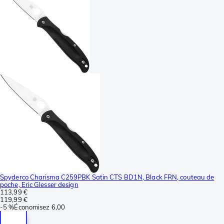
Spyderco Charisma C259PBK Satin CTS BD1N, Black FRN, couteau de
poche, Eric Glesser design
113,99 €
119,99 €
-
5 %
Économisez
6,00