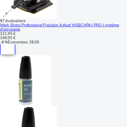
97 évaluations
Work Sharp Professional Precision Adjust WSBCHPAJ-PRO-I système
d'aiguisage
321,95 €
349,95 €
-
8 %
Économisez
28,00