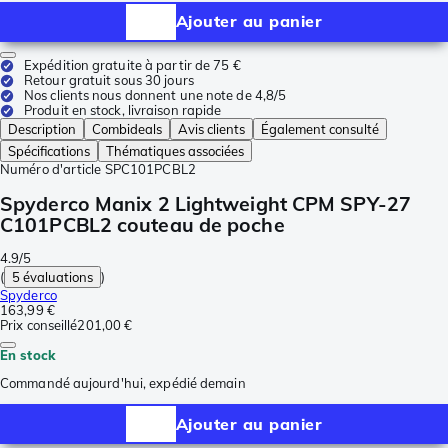
Ajouter au panier
Expédition gratuite à partir de 75 €
Retour gratuit sous 30 jours
Nos clients nous donnent une note de 4,8/5
Produit en stock, livraison rapide
Description
Combideals
Avis clients
Également consulté
Spécifications
Thématiques associées
Numéro d'article
SPC101PCBL2
Spyderco Manix 2 Lightweight CPM SPY-27
C101PCBL2 couteau de poche
4.9/5
(
5 évaluations
)
Spyderco
163,99 €
Prix conseillé
201,00 €
En stock
Commandé aujourd'hui, expédié demain
Ajouter au panier