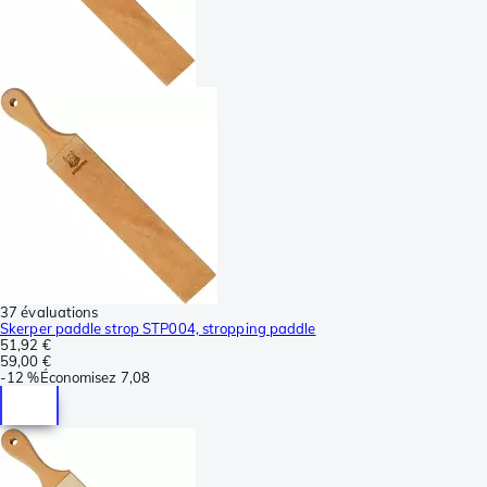
37 évaluations
Skerper paddle strop STP004, stropping paddle
51,92 €
59,00 €
-
12 %
Économisez
7,08