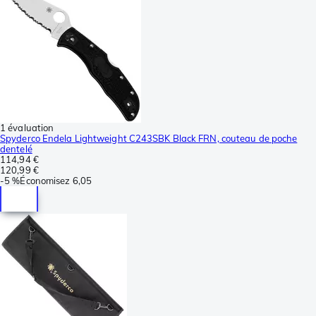
1 évaluation
Spyderco Endela Lightweight C243SBK Black FRN, couteau de poche
dentelé
114,94 €
120,99 €
-
5 %
Économisez
6,05