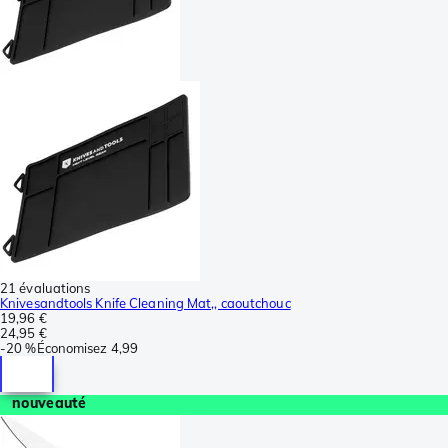
21 évaluations
Knivesandtools Knife Cleaning Mat,, caoutchouc
19,96 €
24,95 €
-
20 %
Économisez
4,99
nouveauté