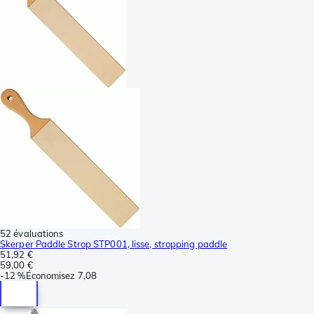
52 évaluations
Skerper Paddle Strop STP001, lisse, stropping paddle
51,92 €
59,00 €
-
12 %
Économisez
7,08