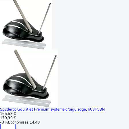
Spyderco Gauntlet Premium système d'aiguisage, 603FCBN
165,59 €
179,99 €
-
8 %
Économisez
14,40