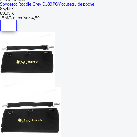
Spyderco Roadie Grey C189PGY couteau de poche
85,49 €
89,99 €
-
5 %
Économisez
4,50