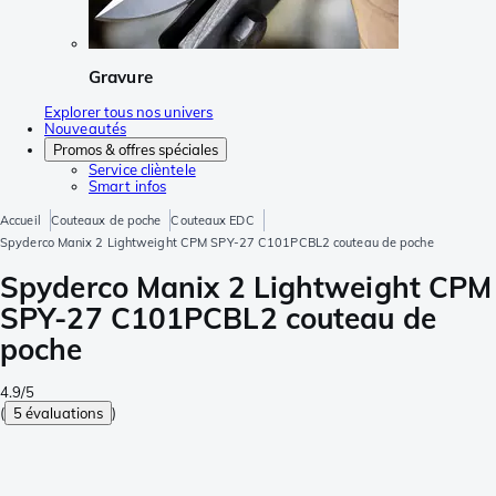
Gravure
Explorer tous nos univers
Nouveautés
Promos & offres spéciales
Service clièntele
Smart infos
Accueil
Couteaux de poche
Couteaux EDC
Spyderco Manix 2 Lightweight CPM SPY-27 C101PCBL2 couteau de poche
Spyderco Manix 2 Lightweight CPM
SPY-27 C101PCBL2 couteau de
poche
4.9/5
(
5 évaluations
)