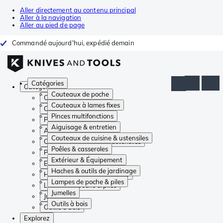
Aller directement au contenu principal
Aller à la navigation
Aller au pied de page
Commandé aujourd'hui, expédié demain
Catégories
Catégories
Couteaux de poche
Couteaux de poche
Couteaux à lames fixes
Couteaux à lames fixes
Pinces multifonctions
Pinces multifonctions
Aiguisage & entretien
Aiguisage & entretien
Couteaux de cuisine & ustensiles
Couteaux de cuisine & ustensiles
Poêles & casseroles
Poêles & casseroles
Extérieur & Équipement
Extérieur & Équipement
Haches & outils de jardinage
Haches & outils de jardinage
Lampes de poche & piles
Lampes de poche & piles
Jumelles
Jumelles
Outils à bois
Outils à bois
Explorez