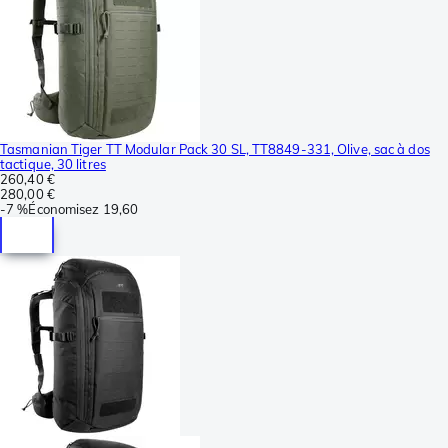
Tasmanian Tiger TT Modular Pack 30 SL, TT8849-331, Olive, sac à dos
tactique, 30 litres
260,40 €
280,00 €
-
7 %
Économisez
19,60