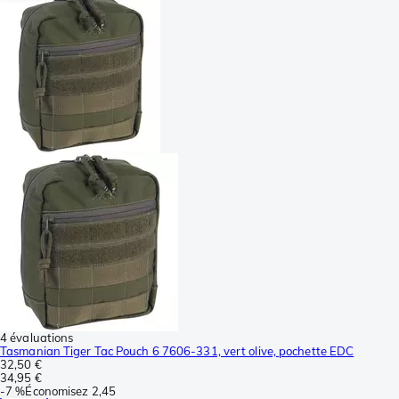
4 évaluations
Tasmanian Tiger Tac Pouch 6 7606-331, vert olive, pochette EDC
32,50 €
34,95 €
-
7 %
Économisez
2,45