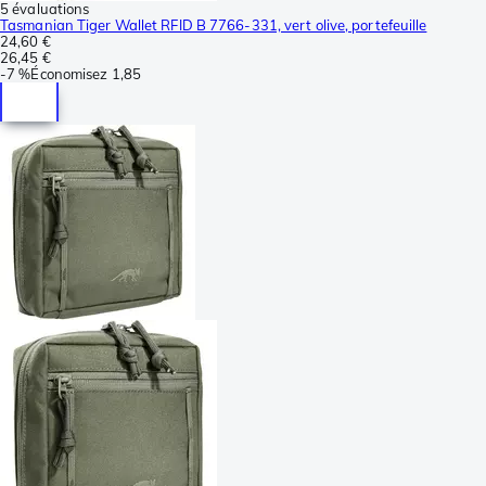
5 évaluations
Tasmanian Tiger Wallet RFID B 7766-331, vert olive, portefeuille
24,60 €
26,45 €
-
7 %
Économisez
1,85