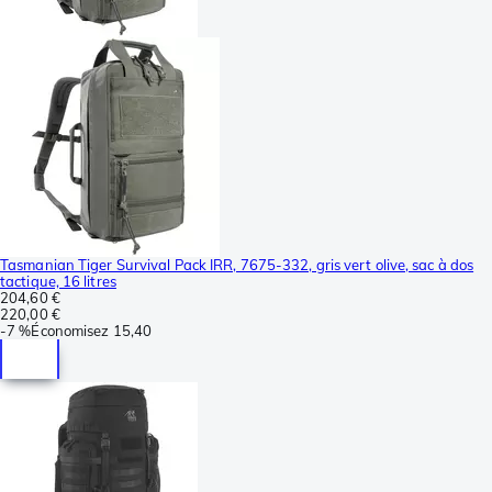
Tasmanian Tiger Survival Pack IRR, 7675-332, gris vert olive, sac à dos
tactique, 16 litres
204,60 €
220,00 €
-
7 %
Économisez
15,40