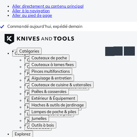
Aller directement au contenu principal
Aller à la navigation
Aller au pied de page
Commandé aujourd'hui, expédié demain
Catégories
Catégories
Couteaux de poche
Couteaux de poche
Couteaux à lames fixes
Couteaux à lames fixes
Pinces multifonctions
Pinces multifonctions
Aiguisage & entretien
Aiguisage & entretien
Couteaux de cuisine & ustensiles
Couteaux de cuisine & ustensiles
Poêles & casseroles
Poêles & casseroles
Extérieur & Équipement
Extérieur & Équipement
Haches & outils de jardinage
Haches & outils de jardinage
Lampes de poche & piles
Lampes de poche & piles
Jumelles
Jumelles
Outils à bois
Outils à bois
Explorez