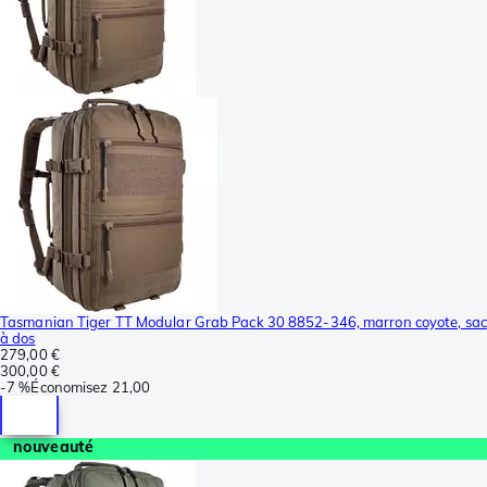
Tasmanian Tiger TT Modular Grab Pack 30 8852-346, marron coyote, sac
à dos
279,00 €
300,00 €
-
7 %
Économisez
21,00
nouveauté