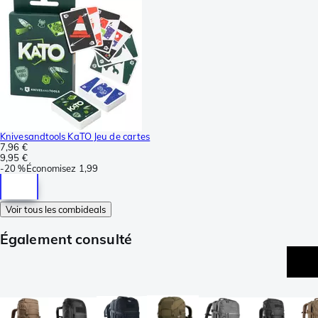
Knivesandtools KaTO Jeu de cartes
7,96 €
9,95 €
-
20 %
Économisez
1,99
Voir tous les combideals
Également consulté