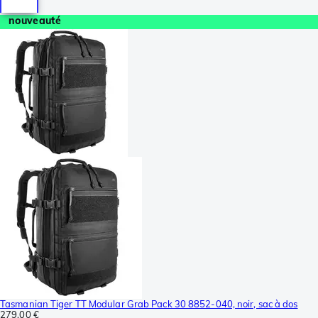
nouveauté
Tasmanian Tiger TT Modular Grab Pack 30 8852-040, noir, sac à dos
279,00 €