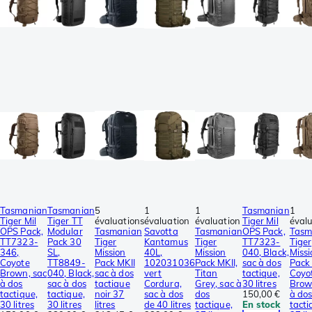
Tasmanian
Tasmanian
5
1
1
Tasmanian
1
Tiger Mil
Tiger TT
évaluations
évaluation
évaluation
Tiger Mil
éval
OPS Pack,
Modular
Tasmanian
Savotta
Tasmanian
OPS Pack,
Tasm
TT7323-
Pack 30
Tiger
Kantamus
Tiger
TT7323-
Tiger
346,
SL,
Mission
40L,
Mission
040, Black,
Missi
Coyote
TT8849-
Pack MKII
102031036
Pack MKII,
sac à dos
Pack 
Brown, sac
040, Black,
sac à dos
vert
Titan
tactique,
Coyo
à dos
sac à dos
tactique
Cordura,
Grey, sac à
30 litres
Brow
tactique,
tactique,
noir 37
sac à dos
dos
150,00 €
à do
30 litres
30 litres
litres
de 40 litres
tactique,
En stock
tacti