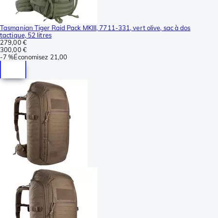
Tasmanian Tiger Raid Pack MKIII, 7711-331, vert olive, sac à dos
tactique, 52 litres
279,00 €
300,00 €
-
7 %
Économisez
21,00