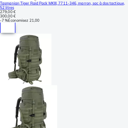
Tasmanian Tiger Raid Pack MKIII, 7711-346, marron, sac à dos tactique,
52 litres
279,00 €
300,00 €
-
7 %
Économisez
21,00