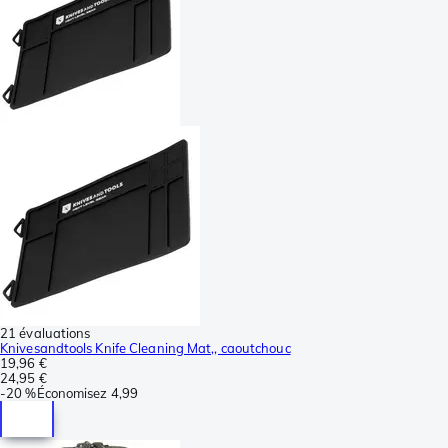
21 évaluations
Knivesandtools Knife Cleaning Mat,, caoutchouc
19,96 €
24,95 €
-
20 %
Économisez
4,99