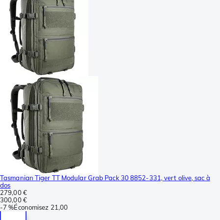
Tasmanian Tiger TT Modular Grab Pack 30 8852-331, vert olive, sac à
dos
279,00 €
300,00 €
-
7 %
Économisez
21,00