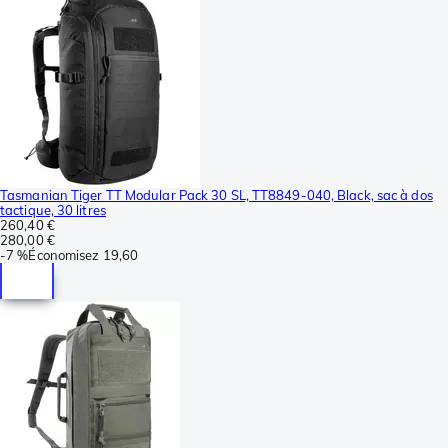
Tasmanian Tiger TT Modular Pack 30 SL, TT8849-040, Black, sac à dos
tactique, 30 litres
260,40 €
280,00 €
-
7 %
Économisez
19,60