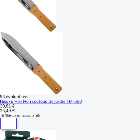
93 évaluations
Nisaku Hori Hori couteau de jardin TM-650
30,81 €
33,49 €
-
8 %
Économisez
2,68