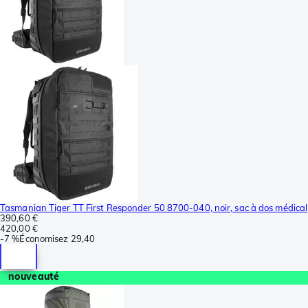
Tasmanian Tiger TT First Responder 50 8700-040, noir, sac à dos médical
390,60 €
420,00 €
-
7 %
Économisez
29,40
nouveauté