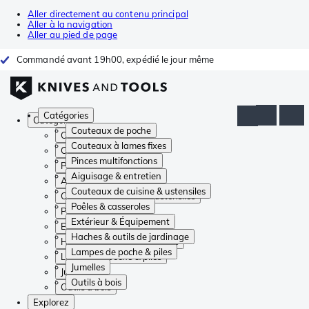
Aller directement au contenu principal
Aller à la navigation
Aller au pied de page
Commandé avant 19h00, expédié le jour même
Catégories
Catégories
Couteaux de poche
Couteaux de poche
Couteaux à lames fixes
Couteaux à lames fixes
Pinces multifonctions
Pinces multifonctions
Aiguisage & entretien
Aiguisage & entretien
Couteaux de cuisine & ustensiles
Couteaux de cuisine & ustensiles
Poêles & casseroles
Poêles & casseroles
Extérieur & Équipement
Extérieur & Équipement
Haches & outils de jardinage
Haches & outils de jardinage
Lampes de poche & piles
Lampes de poche & piles
Jumelles
Jumelles
Outils à bois
Outils à bois
Explorez