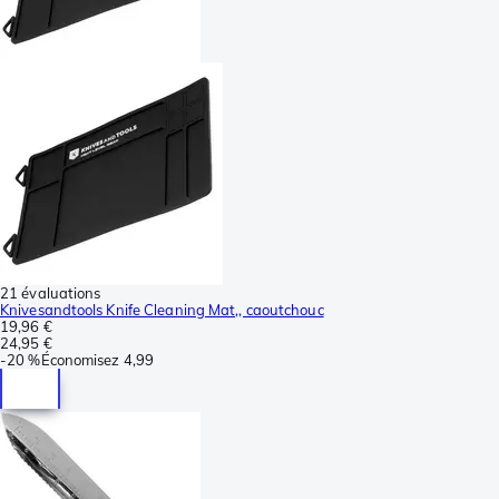
21 évaluations
Knivesandtools Knife Cleaning Mat,, caoutchouc
19,96 €
24,95 €
-
20 %
Économisez
4,99