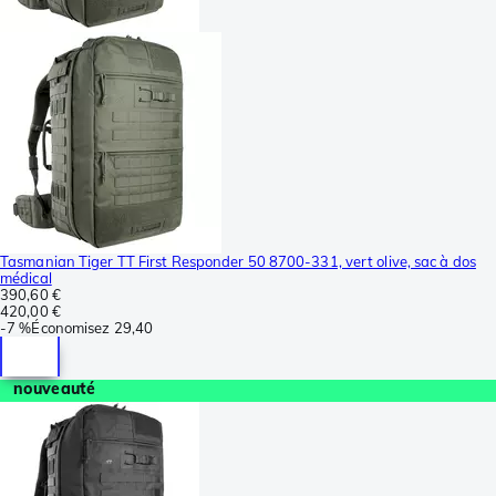
Tasmanian Tiger TT First Responder 50 8700-331, vert olive, sac à dos
médical
390,60 €
420,00 €
-
7 %
Économisez
29,40
nouveauté