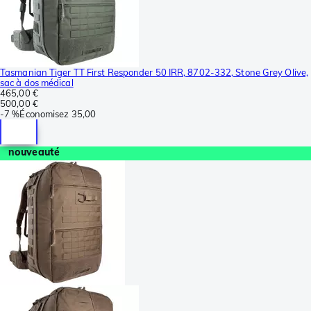
Tasmanian Tiger TT First Responder 50 IRR, 8702-332, Stone Grey Olive,
sac à dos médical
465,00 €
500,00 €
-
7 %
Économisez
35,00
nouveauté