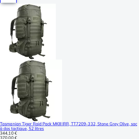
Tasmanian Tiger Raid Pack MKIII IRR, TT7209-332, Stone Grey Olive, sac
à dos tactique, 52 litres
344,10 €
370,00 €