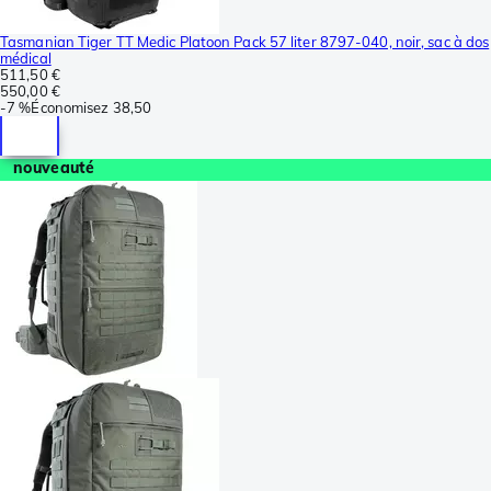
Tasmanian Tiger TT Medic Platoon Pack 57 liter 8797-040, noir, sac à dos
médical
511,50 €
550,00 €
-
7 %
Économisez
38,50
nouveauté