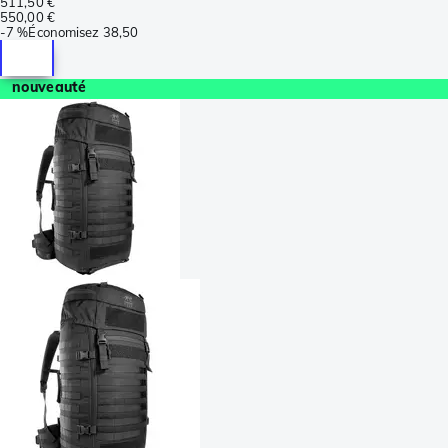
511,50 €
550,00 €
-
7 %
Économisez
38,50
nouveauté