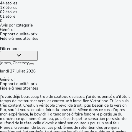
4
4 étoiles
1
3 étoiles
0
2 étoiles
0
1 étoile
0
Avis par catégorie
Général
Rapport qualité-prix
Fidèle à mes attentes
Filtrer par
:
James
, Chertsey
lundi 27 juillet 2026
Général
Rapport qualité-prix
Fidèle à mes attentes
J’avais déjà beaucoup trop de couteaux suisses, j’ai donc pensé qu’il était
temps de me tourner vers les couteaux à lame fixe Victorinox. Et j’en suis
très content. C’est un véritable cheval de trait ; pas besoin de la version
Pro, sauf si vous comptez faire du bow drill. Même dans ce cas, d’après
mon expérience, le bow drill a tendance à faire fondre le plastique du
manche, ce qui mène à un feu, puis à cette petite sensation persistante
au fond de la tête, celle d’avoir abîmé son couteau pour un seul feu.
Prenez la version de base. Les problèmes de rétention des premiers
modèles ont été corrigés, tout comme les glissières de guidage. À moins