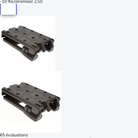
-
10 %
Économisez
2,50
65 évaluations