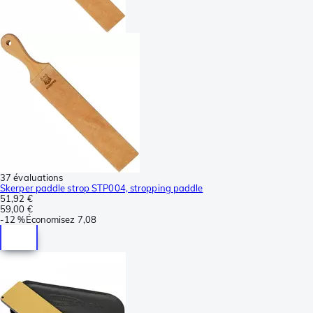
37 évaluations
Skerper paddle strop STP004, stropping paddle
51,92 €
59,00 €
-
12 %
Économisez
7,08