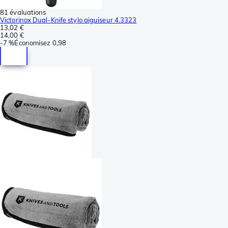
81 évaluations
Victorinox Dual-Knife stylo aiguiseur 4.3323
13,02 €
14,00 €
-
7 %
Économisez
0,98