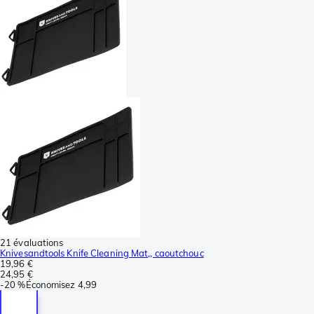
21 évaluations
Knivesandtools Knife Cleaning Mat,, caoutchouc
19,96 €
24,95 €
-
20 %
Économisez
4,99