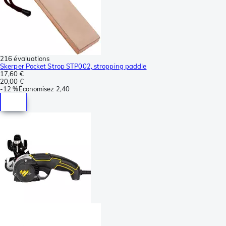
216 évaluations
Skerper Pocket Strop STP002, stropping paddle
17,60 €
20,00 €
-
12 %
Économisez
2,40