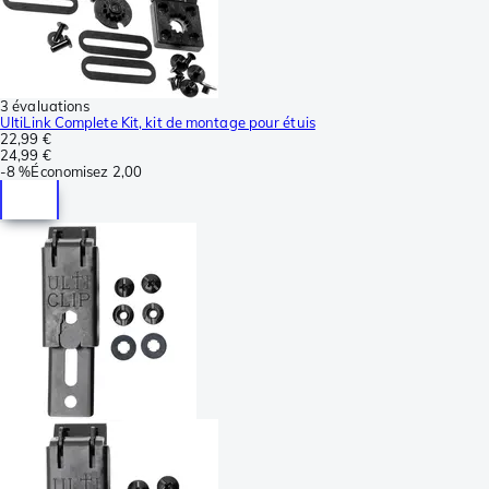
3 évaluations
UltiLink Complete Kit, kit de montage pour étuis
22,99 €
24,99 €
-
8 %
Économisez
2,00