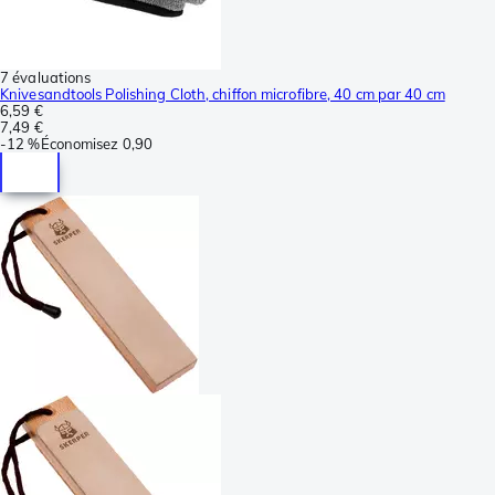
7 évaluations
Knivesandtools Polishing Cloth, chiffon microfibre, 40 cm par 40 cm
6,59 €
7,49 €
-
12 %
Économisez
0,90