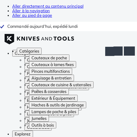
Aller directement au contenu principal
Aller à la navigation
Aller au pied de page
Commandé aujourd'hui, expédié lundi
Catégories
Catégories
Couteaux de poche
Couteaux de poche
Couteaux à lames fixes
Couteaux à lames fixes
Pinces multifonctions
Pinces multifonctions
Aiguisage & entretien
Aiguisage & entretien
Couteaux de cuisine & ustensiles
Couteaux de cuisine & ustensiles
Poêles & casseroles
Poêles & casseroles
Extérieur & Équipement
Extérieur & Équipement
Haches & outils de jardinage
Haches & outils de jardinage
Lampes de poche & piles
Lampes de poche & piles
Jumelles
Jumelles
Outils à bois
Outils à bois
Explorez