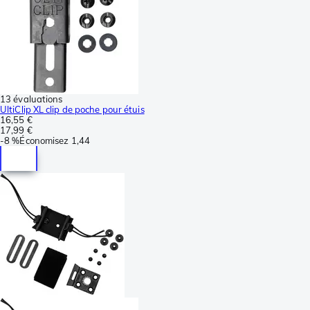
13 évaluations
UltiClip XL clip de poche pour étuis
16,55 €
17,99 €
-
8 %
Économisez
1,44