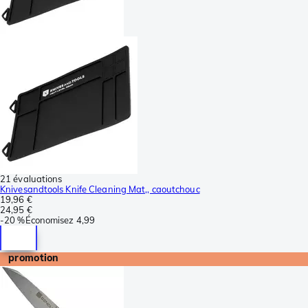
21 évaluations
Knivesandtools Knife Cleaning Mat,, caoutchouc
19,96 €
24,95 €
-
20 %
Économisez
4,99
promotion