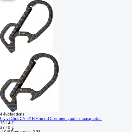
4 évaluations
Civivi Click CA-01B Flamed Carabiner, outil-mousqueton
30,14 €
33,49 €
-
10 %
Économisez
3,35