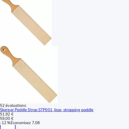
52 évaluations
Skerper Paddle Strop STP001, lisse, stropping paddle
51,92 €
59,00 €
-
12 %
Économisez
7,08