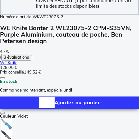
Civivi et SENCUT (1 par commande, dans la
limite des stocks disponibles)
Numéro d'article
WKWE23075-2
WE Knife Banter 2 WE23075-2 CPM-S35VN,
Purple Aluminium, couteau de poche, Ben
Petersen design
4.7/5
(
3 évaluations
)
WE Knife
128,00 €
Prix conseillé
149,52 €
En stock
Commandé maintenant, expédié lundi
Ajouter au panier
Couleur
:
Violet