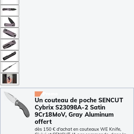
Promo
Un couteau de poche SENCUT
Cybrix S23098A-2 Satin
9Cr18MoV, Gray Aluminum
offert
dès 150 € d'achat en couteaux WE Knife,