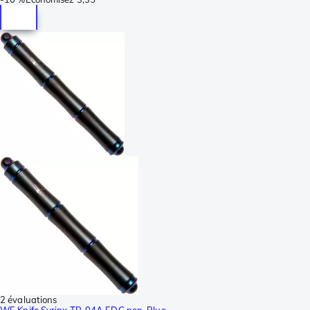
2 évaluations
WE Knife Syrinx TP-04A EDC pen, Blue