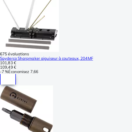
675 évaluations
Spyderco Sharpmaker aiguiseur à couteaux, 204MF
101,83 €
109,49 €
-
7 %
Économisez
7,66