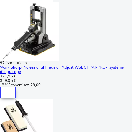
97 évaluations
Work Sharp Professional Precision Adjust WSBCHPAJ-PRO-I système
d'aiguisage
321,95 €
349,95 €
-
8 %
Économisez
28,00