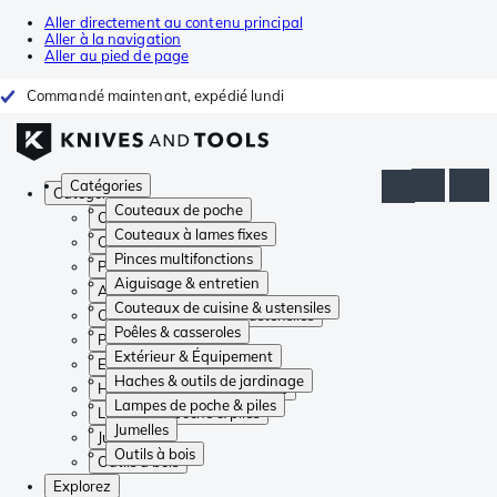
Aller directement au contenu principal
Aller à la navigation
Aller au pied de page
Commandé maintenant, expédié lundi
Catégories
Catégories
Couteaux de poche
Couteaux de poche
Couteaux à lames fixes
Couteaux à lames fixes
Pinces multifonctions
Pinces multifonctions
Aiguisage & entretien
Aiguisage & entretien
Couteaux de cuisine & ustensiles
Couteaux de cuisine & ustensiles
Poêles & casseroles
Poêles & casseroles
Extérieur & Équipement
Extérieur & Équipement
Haches & outils de jardinage
Haches & outils de jardinage
Lampes de poche & piles
Lampes de poche & piles
Jumelles
Jumelles
Outils à bois
Outils à bois
Explorez