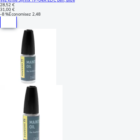
28,52 €
31,00 €
-
8 %
Économisez
2,48