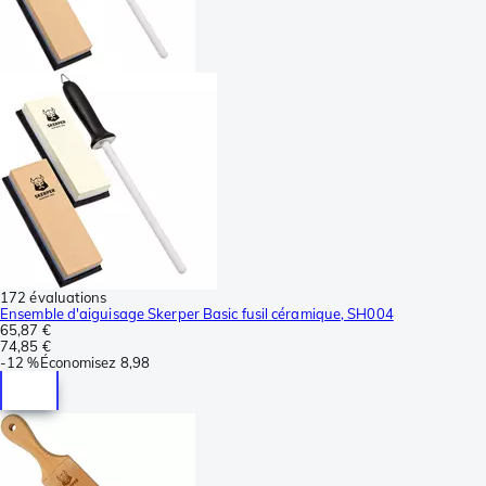
172 évaluations
Ensemble d'aiguisage Skerper Basic fusil céramique, SH004
65,87 €
74,85 €
-
12 %
Économisez
8,98