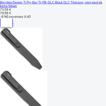
Big Idea Design Ti Pry Bar TI-PB-DLC Black DLC Titanium, mini pied de
biche fidget
73,59 €
79,99 €
-
8 %
Économisez
6,40