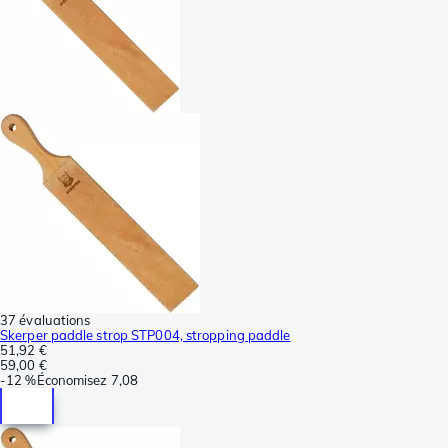
37 évaluations
Skerper paddle strop STP004, stropping paddle
51,92 €
59,00 €
-
12 %
Économisez
7,08