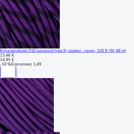
Knivesandtools 550 paracord type III, couleur : raven, 100 ft (30,48 m)
13,46 €
14,95 €
-
10 %
Économisez
1,49