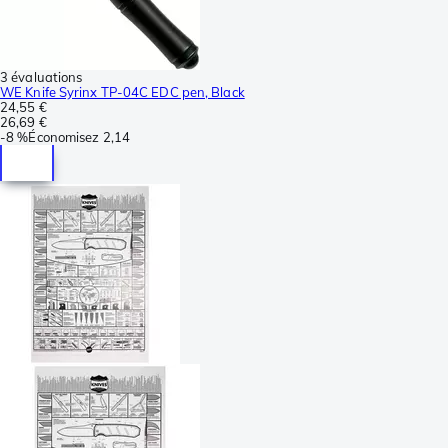
3 évaluations
WE Knife Syrinx TP-04C EDC pen, Black
24,55 €
26,69 €
-
8 %
Économisez
2,14