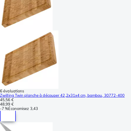
6 évaluations
Zwilling Twin planche à découper 42,2x31x4 cm, bambou, 30772-400
45,56 €
48,99 €
-
7 %
Économisez
3,43