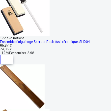
172 évaluations
Ensemble d'aiguisage Skerper Basic fusil céramique, SH004
65,87 €
74,85 €
-
12 %
Économisez
8,98