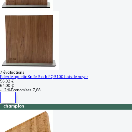
7 évaluations
Eden Magnetic Knife Block EQB100 bois de noyer
56,32 €
64,00 €
-
12 %
Économisez
7,68
champion