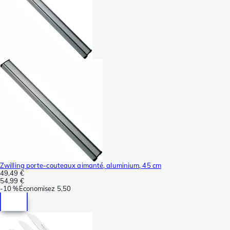
Zwilling porte-couteaux aimanté, aluminium, 45 cm
49,49 €
54,99 €
-
10 %
Économisez
5,50