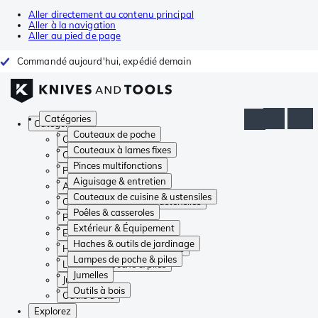
Aller directement au contenu principal
Aller à la navigation
Aller au pied de page
Commandé aujourd'hui, expédié demain
Catégories
Catégories
Couteaux de poche
Couteaux de poche
Couteaux à lames fixes
Couteaux à lames fixes
Pinces multifonctions
Pinces multifonctions
Aiguisage & entretien
Aiguisage & entretien
Couteaux de cuisine & ustensiles
Couteaux de cuisine & ustensiles
Poêles & casseroles
Poêles & casseroles
Extérieur & Équipement
Extérieur & Équipement
Haches & outils de jardinage
Haches & outils de jardinage
Lampes de poche & piles
Lampes de poche & piles
Jumelles
Jumelles
Outils à bois
Outils à bois
Explorez