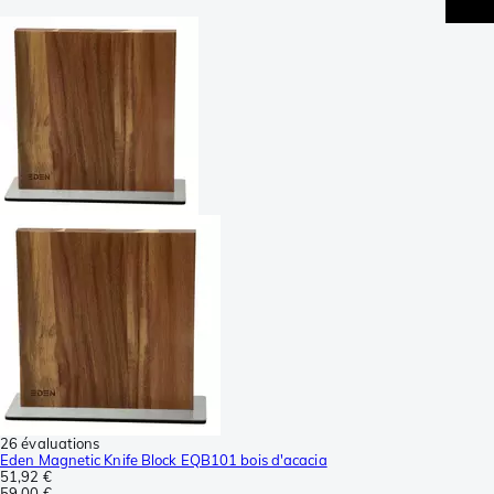
26 évaluations
Eden Magnetic Knife Block EQB101 bois d'acacia
51,92 €
59,00 €