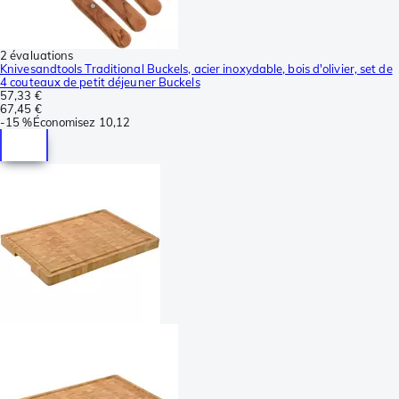
2 évaluations
Knivesandtools Traditional Buckels, acier inoxydable, bois d'olivier, set de
4 couteaux de petit déjeuner Buckels
57,33 €
67,45 €
-
15 %
Économisez
10,12