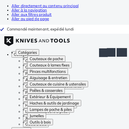
Aller directement au contenu principal
Aller à la navigation
Aller aux filtres produit
Aller au pied de page
Commandé maintenant, expédié lundi
Catégories
Catégories
Couteaux de poche
Couteaux de poche
Couteaux à lames fixes
Couteaux à lames fixes
Pinces multifonctions
Pinces multifonctions
Aiguisage & entretien
Aiguisage & entretien
Couteaux de cuisine & ustensiles
Couteaux de cuisine & ustensiles
Poêles & casseroles
Poêles & casseroles
Extérieur & Équipement
Extérieur & Équipement
Haches & outils de jardinage
Haches & outils de jardinage
Lampes de poche & piles
Lampes de poche & piles
Jumelles
Jumelles
Outils à bois
Outils à bois