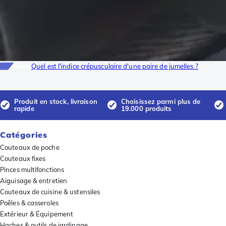
Infos
Quel est l'indice crépusculaire d'une paire de jumelles ?
Produit en stock, livraison
Choisissez parmi plus de
rapide
19.000 produits
Catégories
Couteaux de poche
Couteaux fixes
Pinces multifonctions
Aiguisage & entretien
Couteaux de cuisine & ustensiles
Poêles & casseroles
Extérieur & Équipement
Haches & outils de jardinage