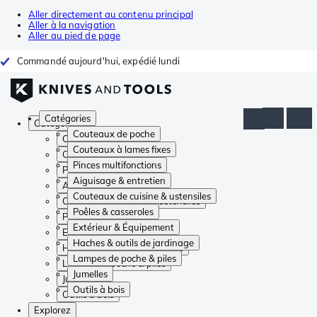
Aller directement au contenu principal
Aller à la navigation
Aller au pied de page
Commandé aujourd'hui, expédié lundi
Catégories
Catégories
Couteaux de poche
Couteaux de poche
Couteaux à lames fixes
Couteaux à lames fixes
Pinces multifonctions
Pinces multifonctions
Aiguisage & entretien
Aiguisage & entretien
Couteaux de cuisine & ustensiles
Couteaux de cuisine & ustensiles
Poêles & casseroles
Poêles & casseroles
Extérieur & Équipement
Extérieur & Équipement
Haches & outils de jardinage
Haches & outils de jardinage
Lampes de poche & piles
Lampes de poche & piles
Jumelles
Jumelles
Outils à bois
Outils à bois
Explorez