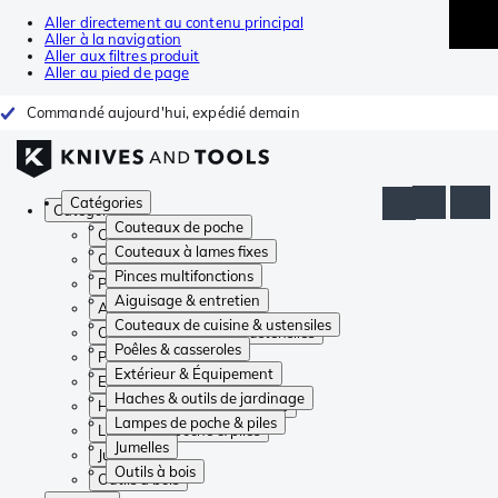
Aller directement au contenu principal
Aller à la navigation
Aller aux filtres produit
Aller au pied de page
Commandé aujourd'hui, expédié demain
Catégories
Catégories
Couteaux de poche
Couteaux de poche
Couteaux à lames fixes
Couteaux à lames fixes
Pinces multifonctions
Pinces multifonctions
Aiguisage & entretien
Aiguisage & entretien
Couteaux de cuisine & ustensiles
Couteaux de cuisine & ustensiles
Poêles & casseroles
Poêles & casseroles
Extérieur & Équipement
Extérieur & Équipement
Haches & outils de jardinage
Haches & outils de jardinage
Lampes de poche & piles
Lampes de poche & piles
Jumelles
Jumelles
Outils à bois
Outils à bois