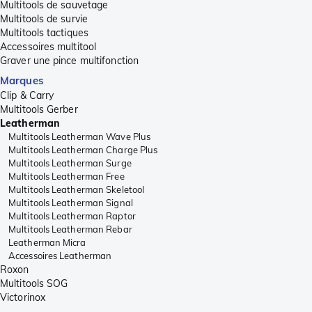
Multitools de sauvetage
Multitools de survie
Multitools tactiques
Accessoires multitool
Graver une pince multifonction
Marques
Clip & Carry
Multitools Gerber
Leatherman
Multitools Leatherman Wave Plus
Multitools Leatherman Charge Plus
Multitools Leatherman Surge
Multitools Leatherman Free
Multitools Leatherman Skeletool
Multitools Leatherman Signal
Multitools Leatherman Raptor
Multitools Leatherman Rebar
Leatherman Micra
Accessoires Leatherman
Roxon
Multitools SOG
Victorinox