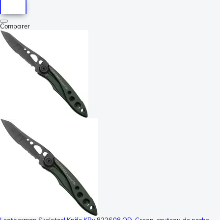
Comparer
Leatherman Skeletool Knife KBx 833608 OD-Green, couteau de poche