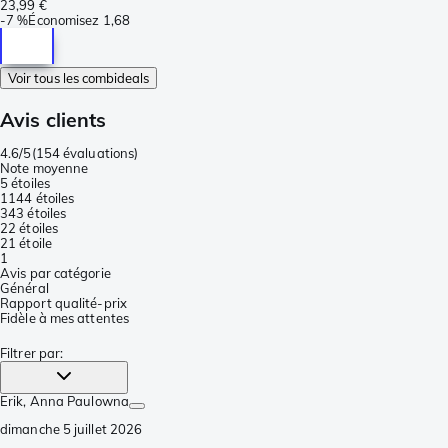
23,99 €
-
7 %
Économisez
1,68
Voir tous les combideals
Avis clients
4.6/5
(
154 évaluations
)
Note moyenne
5 étoiles
114
4 étoiles
34
3 étoiles
2
2 étoiles
2
1 étoile
1
Avis par catégorie
Général
Rapport qualité-prix
Fidèle à mes attentes
Filtrer par
:
Erik
, Anna Paulowna
dimanche 5 juillet 2026