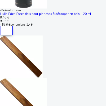
45 évaluations
Huile Eden Essentials pour planches à découper en bois, 120 ml
8,46 €
9,95 €
-
15 %
Économisez
1,49