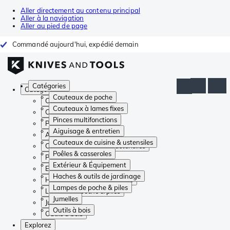
Aller directement au contenu principal
Aller à la navigation
Aller au pied de page
Commandé aujourd'hui, expédié demain
Catégories
Catégories
Couteaux de poche
Couteaux de poche
Couteaux à lames fixes
Couteaux à lames fixes
Pinces multifonctions
Pinces multifonctions
Aiguisage & entretien
Aiguisage & entretien
Couteaux de cuisine & ustensiles
Couteaux de cuisine & ustensiles
Poêles & casseroles
Poêles & casseroles
Extérieur & Équipement
Extérieur & Équipement
Haches & outils de jardinage
Haches & outils de jardinage
Lampes de poche & piles
Lampes de poche & piles
Jumelles
Jumelles
Outils à bois
Outils à bois
Explorez