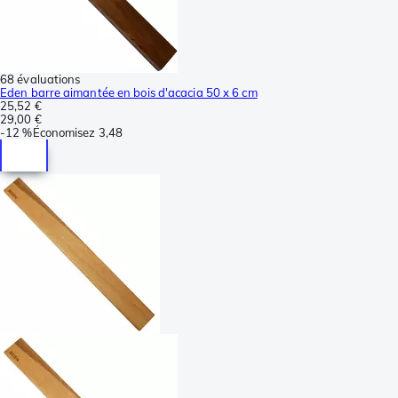
68 évaluations
Eden barre aimantée en bois d'acacia 50 x 6 cm
25,52 €
29,00 €
-
12 %
Économisez
3,48