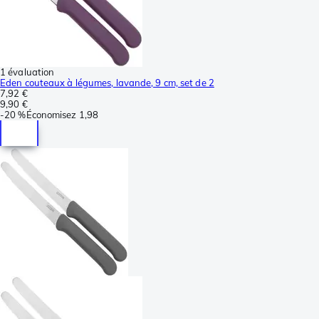
1 évaluation
Eden couteaux à légumes, lavande, 9 cm, set de 2
7,92 €
9,90 €
-
20 %
Économisez
1,98