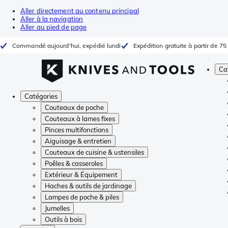
Aller directement au contenu principal
Aller à la navigation
Aller au pied de page
Commandé aujourd'hui, expédié lundi
Expédition gratuite à partir de 75
Ca
Catégories
Couteaux de poche
Couteaux à lames fixes
Pinces multifonctions
Aiguisage & entretien
Couteaux de cuisine & ustensiles
Poêles & casseroles
Extérieur & Équipement
Haches & outils de jardinage
Lampes de poche & piles
Jumelles
Outils à bois