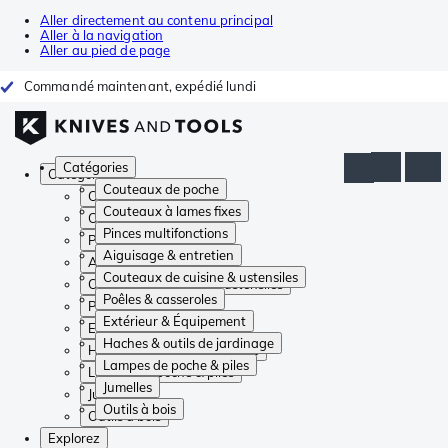
Aller directement au contenu principal
Aller à la navigation
Aller au pied de page
Commandé maintenant, expédié lundi
Catégories
Catégories
Couteaux de poche
Couteaux de poche
Couteaux à lames fixes
Couteaux à lames fixes
Pinces multifonctions
Pinces multifonctions
Aiguisage & entretien
Aiguisage & entretien
Couteaux de cuisine & ustensiles
Couteaux de cuisine & ustensiles
Poêles & casseroles
Poêles & casseroles
Extérieur & Équipement
Extérieur & Équipement
Haches & outils de jardinage
Haches & outils de jardinage
Lampes de poche & piles
Lampes de poche & piles
Jumelles
Jumelles
Outils à bois
Outils à bois
Explorez