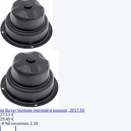
de Buyer Vantage mandoline poussoir, 2017.59
27,13 €
29,49 €
-
8 %
Économisez
2,36