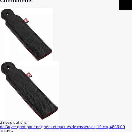
Combideals
23 évaluations
de Buyer gant pour poignées et queues de casseroles, 19 cm, 4636.00
10,99 €