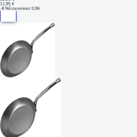
11,95 €
-
8 %
Économisez
0,96