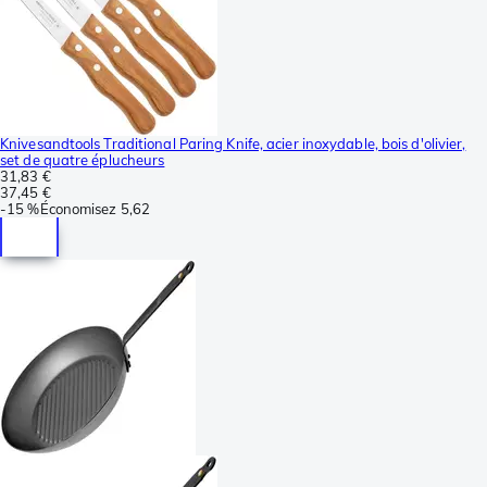
Knivesandtools Traditional Paring Knife, acier inoxydable, bois d'olivier,
set de quatre éplucheurs
31,83 €
37,45 €
-
15 %
Économisez
5,62