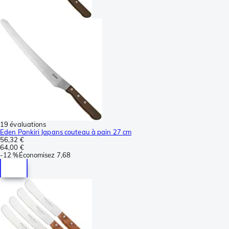
19 évaluations
Eden Pankiri Japans couteau à pain 27 cm
56,32 €
64,00 €
-
12 %
Économisez
7,68