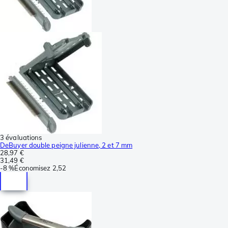
3 évaluations
DeBuyer double peigne julienne, 2 et 7 mm
28,97 €
31,49 €
-
8 %
Économisez
2,52