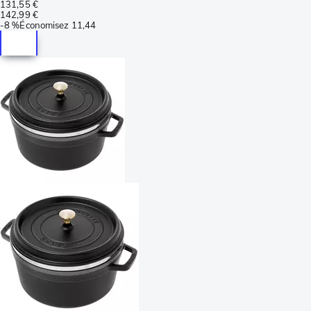
131,55 €
142,99 €
-
8 %
Économisez
11,44