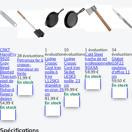
CRKT
1
10
1 évaluation
34
HangPry
évaluation
évaluations
Cold Steel
évaluation
28 évaluations
9920
Lodge
Lodge
hache de jet
Global
Petromax fer à
Gray
Classic
Classic
professionnelle
GSF22
croque-
Bead
Cast Iron
Cast Iron
90AXA
couteau
monsieur en
Blasted
poêle à
Skillet
58,99 €
d'office 11
fonte
Titanium,
frire
L6SK3
En stock
cm
31,99 €
pied de
L12SK3,
poêle, 23
59,50 €
En stock
biche,
diamètre
cm
En stock
Richard
environ 35
39,99 €
Rogers
cm
En stock
design
81,99 €
54,99 €
En stock
En stock
Spécifications