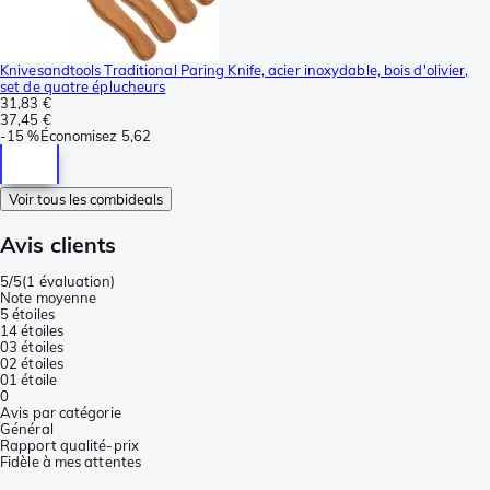
Knivesandtools Traditional Paring Knife, acier inoxydable, bois d'olivier,
set de quatre éplucheurs
31,83 €
37,45 €
-
15 %
Économisez
5,62
Voir tous les combideals
Avis clients
5/5
(
1 évaluation
)
Note moyenne
5 étoiles
1
4 étoiles
0
3 étoiles
0
2 étoiles
0
1 étoile
0
Avis par catégorie
Général
Rapport qualité-prix
Fidèle à mes attentes