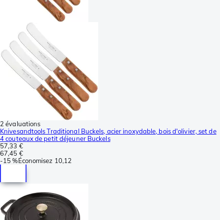
2 évaluations
Knivesandtools Traditional Buckels, acier inoxydable, bois d'olivier, set de
4 couteaux de petit déjeuner Buckels
57,33 €
67,45 €
-
15 %
Économisez
10,12