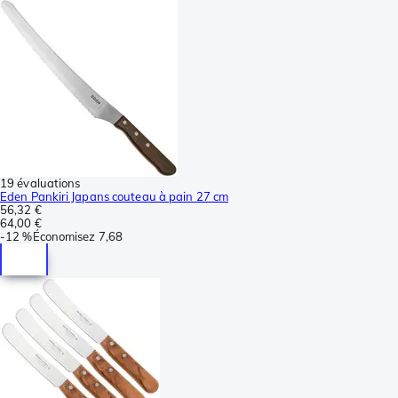
19 évaluations
Eden Pankiri Japans couteau à pain 27 cm
56,32 €
64,00 €
-
12 %
Économisez
7,68