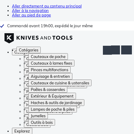
Aller directement au contenu principal
Aller à la navigation
Aller au pied de page
Commandé avant 19h00, expédié le jour même
Catégories
Catégories
Couteaux de poche
Couteaux de poche
Couteaux à lames fixes
Couteaux à lames fixes
Pinces multifonctions
Pinces multifonctions
Aiguisage & entretien
Aiguisage & entretien
Couteaux de cuisine & ustensiles
Couteaux de cuisine & ustensiles
Poêles & casseroles
Poêles & casseroles
Extérieur & Équipement
Extérieur & Équipement
Haches & outils de jardinage
Haches & outils de jardinage
Lampes de poche & piles
Lampes de poche & piles
Jumelles
Jumelles
Outils à bois
Outils à bois
Explorez