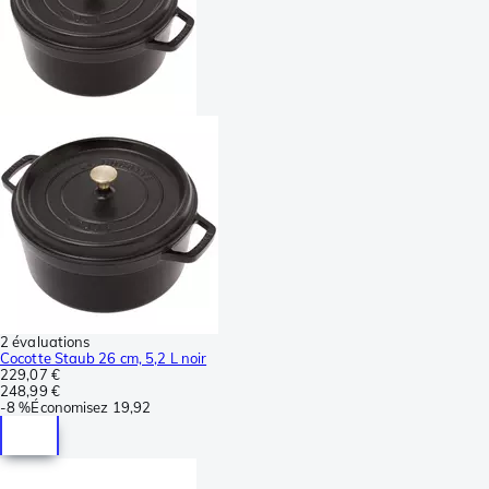
2 évaluations
Cocotte Staub 26 cm, 5,2 L noir
229,07 €
248,99 €
-
8 %
Économisez
19,92