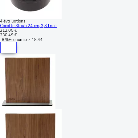
4 évaluations
Cocotte Staub 24 cm, 3,8 l noir
212,05 €
230,49 €
-
8 %
Économisez
18,44