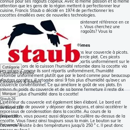
connue pour ses ragoûts copieux. Avec la même passion et la même
attention que les gens de la région mettent à perfectionner leur
cuisine, Francis Staub a décidé en 1974 de perfectionner les
cocottes émaillées avec de nouvelles technologies.
Il en résulte que les cocottes Staub font maintenant référence en ce
qui concerne les cocottes en fonte émaillée. Vous cherchez une
cocotte Staub afin de cuisiner de délicieux ragoûts? Vous la
trouverez chez Knivesandtools !
Couvercle à picots pour une pluie d’arômes
L’ingéniosité des cocottes Staub réside dans leur couvercle à picots.
Des picots se trouvent à l’intérieur du couvercle plat. Ces picots
ressemblent à des gouttelettes, ils sont répartis uniformément sur le
couvercle. Lors de la cuisson l’humidité retombe dans la cocotte via
Catégorie
ces picots. Comme ils sont répartis uniformément, l’humidité
Casseroles & poêles
retombe uniformément plutôt que par le bord comme pour beaucoup
d’autres cocottes. Il retombe ainsi 9 fois plus d’humidité qu’avec un
Casseroles & poêles
26
couvercle conventionnel. Ce qui améliore le goût de vos plats. En
raison du poids du couvercle et de sa bonne fermeture il reste dix
Marque
pour cent plus d’humidité dans la cocotte!
Staub
26
L’extérieur du couvercle est également bien élaboré. Le bord est
surélevé afin de pouvoir y déposer des glaçons, et ainsi accélérer le
de Buyer
138
processus de condensation dans la cocotte. Au cours de la
préparation, vous pouvez aussi déposer la cuillère au-dessus de la
Fissler
138
cocotte. Vous l’avez ainsi toujours sous la main. Le bouton sur le
Petromax
71
couvercle résiste à des températures jusqu'à 250 ° c. Il peut donc