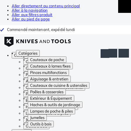
Aller directement au contenu principal
Aller à la navigation
Aller aux filtres produit
Aller au pied de page
Commandé maintenant, expédié lundi
Catégories
Catégories
Couteaux de poche
Couteaux de poche
Couteaux à lames fixes
Couteaux à lames fixes
Pinces multifonctions
Pinces multifonctions
Aiguisage & entretien
Aiguisage & entretien
Couteaux de cuisine & ustensiles
Couteaux de cuisine & ustensiles
Poêles & casseroles
Poêles & casseroles
Extérieur & Équipement
Extérieur & Équipement
Haches & outils de jardinage
Haches & outils de jardinage
Lampes de poche & piles
Lampes de poche & piles
Jumelles
Jumelles
Outils à bois
Outils à bois