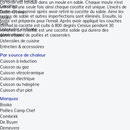
Batteries de cuisine
La fonte est fondue dans un moule en sable. Chaque moule n’est
Cocottes
utilisé qu’une seule fois ainsi chaque cocotte est unique. L’excès de
fonte est supprimé après avoir retiré la cocotte du sable. Ainsi les
Dutch Ovens
restes de sable et autres imperfections sont éliminés. Ensuite, la
Woks
fonte est préparée pour l’email. Après avoir appliqué les couches
Grils
d’email la cocotte est cuite à 800 degrés Celsius pendant 30
Ustensiles en fonte
minutes. Le résultat est une cocotte solide qui durera des
générations !
Autres types de poêles et casseroles
Ustensiles de cuisine
Entretien & accessoires
Par source de chaleur
Cuisson à induction
Cuisson au gaz
Cuisson vitrocéramique
Cuisson électrique
Cuisson au halogène
Cuisson d'un plat
Marques
Boska
Poêles Camp Chef
Combekk
De Buyer
Demeyere