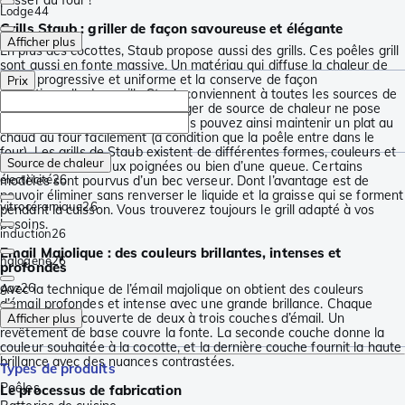
passer au four !
Lodge
44
Grills Staub : griller de façon savoureuse et élégante
Afficher plus
En plus des cocottes, Staub propose aussi des grills. Ces poêles grill
sont aussi en fonte massive. Un matériau qui diffuse la chaleur de
façon progressive et uniforme et la conserve de façon
Prix
exceptionnelle. Les grills Staub conviennent à toutes les sources de
chaleur, y compris le four. Changer de source de chaleur ne pose
également aucun problème. Vous pouvez ainsi maintenir un plat au
chaud au four facilement (à condition que la poêle entre dans le
four). Les grills de Staub existent de différentes formes, couleurs et
Source de chaleur
tailles. Munis de deux poignées ou bien d’une queue. Certains
électricité
26
modèles sont pourvus d’un bec verseur. Dont l’avantage est de
pouvoir éliminer sans renverser le liquide et la graisse qui se forment
vitrocéramique
26
pendant la cuisson. Vous trouverez toujours le grill adapté à vos
besoins.
induction
26
Email Majolique : des couleurs brillantes, intenses et
halogène
26
profondes
gaz
26
Avec la technique de l’émail majolique on obtient des couleurs
d’émail profondes et intense avec une grande brillance. Chaque
cocotte est recouverte de deux à trois couches d’émail. Un
Afficher plus
revêtement de base couvre la fonte. La seconde couche donne la
couleur souhaitée à la cocotte, et la dernière couche fournit la haute
brillance avec des nuances contrastées.
Types de produits
Poêles
Le processus de fabrication