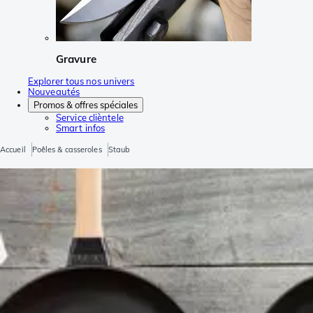
Gravure
Explorer tous nos univers
Nouveautés
Promos & offres spéciales
Service clièntele
Smart infos
Accueil
Poêles & casseroles
Staub