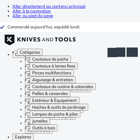
Aller directement au contenu principal
Aller à la navigation
Aller au pied de page
Commandé aujourd'hui, expédié lundi
Catégories
Catégories
Couteaux de poche
Couteaux de poche
Couteaux à lames fixes
Couteaux à lames fixes
Pinces multifonctions
Pinces multifonctions
Aiguisage & entretien
Aiguisage & entretien
Couteaux de cuisine & ustensiles
Couteaux de cuisine & ustensiles
Poêles & casseroles
Poêles & casseroles
Extérieur & Équipement
Extérieur & Équipement
Haches & outils de jardinage
Haches & outils de jardinage
Lampes de poche & piles
Lampes de poche & piles
Jumelles
Jumelles
Outils à bois
Outils à bois
Explorez