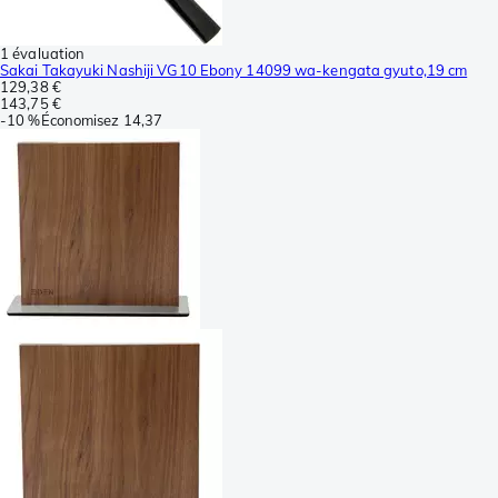
1 évaluation
Sakai Takayuki Nashiji VG10 Ebony 14099 wa-kengata gyuto,19 cm
129,38 €
143,75 €
-
10 %
Économisez
14,37