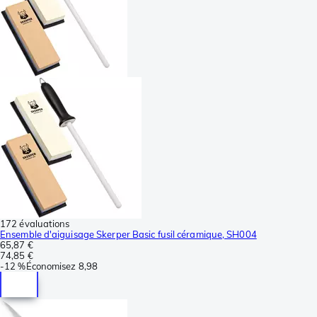
172 évaluations
Ensemble d'aiguisage Skerper Basic fusil céramique, SH004
65,87 €
74,85 €
-
12 %
Économisez
8,98