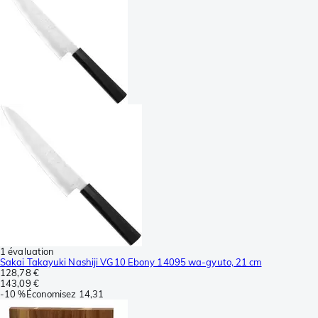
1 évaluation
Sakai Takayuki Nashiji VG10 Ebony 14095 wa-gyuto, 21 cm
128,78 €
143,09 €
-
10 %
Économisez
14,31