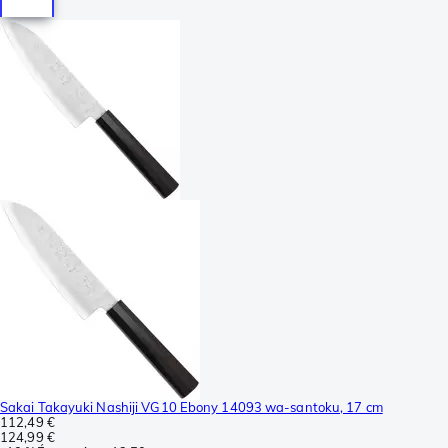
Sakai Takayuki Nashiji VG10 Ebony 14093 wa-santoku, 17 cm
112,49 €
124,99 €