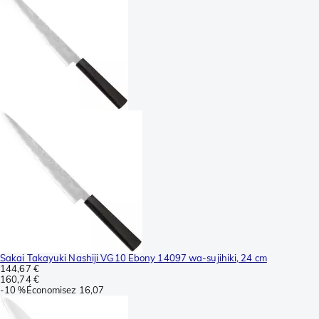
Sakai Takayuki Nashiji VG10 Ebony 14097 wa-sujihiki, 24 cm
144,67 €
160,74 €
-
10 %
Économisez
16,07