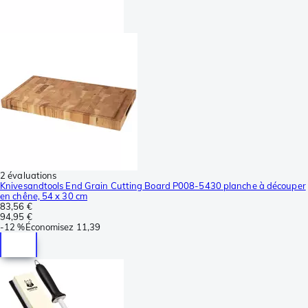
2 évaluations
Knivesandtools End Grain Cutting Board P008-5430 planche à découper
en chêne, 54 x 30 cm
83,56 €
94,95 €
-
12 %
Économisez
11,39