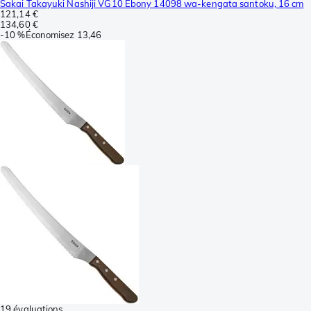
Sakai Takayuki Nashiji VG10 Ebony 14098 wa-kengata santoku, 16 cm
121,14 €
134,60 €
-
10 %
Économisez
13,46
19 évaluations