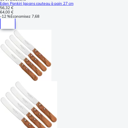
Eden Pankiri Japans couteau à pain 27 cm
56,32 €
64,00 €
-
12 %
Économisez
7,68