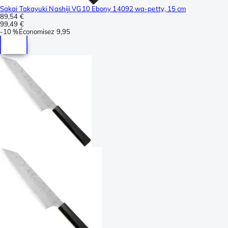
Sakai Takayuki Nashiji VG10 Ebony 14092 wa-petty, 15 cm
89,54 €
99,49 €
-
10 %
Économisez
9,95