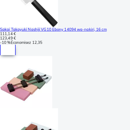
Sakai Takayuki Nashiji VG10 Ebony 14094 wa-nakiri, 16 cm
111,14 €
123,49 €
-
10 %
Économisez
12,35