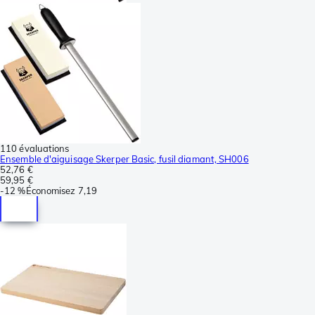
110 évaluations
Ensemble d'aiguisage Skerper Basic, fusil diamant, SH006
52,76 €
59,95 €
-
12 %
Économisez
7,19