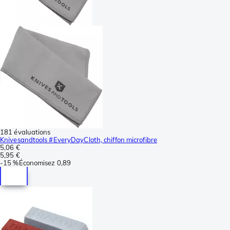
181 évaluations
Knivesandtools #EveryDayCloth, chiffon microfibre
5,06 €
5,95 €
-
15 %
Économisez
0,89