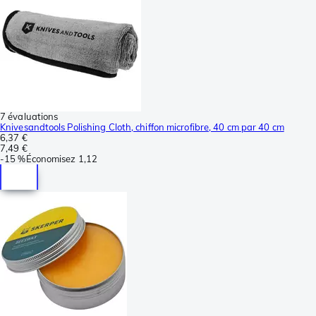
7 évaluations
Knivesandtools Polishing Cloth, chiffon microfibre, 40 cm par 40 cm
6,37 €
7,49 €
-
15 %
Économisez
1,12