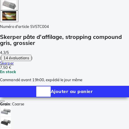
Numéro d'article
SVSTC004
Skerper pâte d'affilage, stropping compound
gris, grossier
4.3/5
(
14 évaluations
)
Skerper
7,50 €
En stock
Commandé avant 19h00, expédié le jour même
Ajouter au panier
Grain
:
Coarse