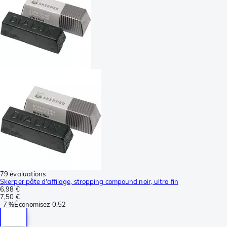
79 évaluations
Skerper pâte d'affilage, stropping compound noir, ultra fin
6,98 €
7,50 €
-
7 %
Économisez
0,52