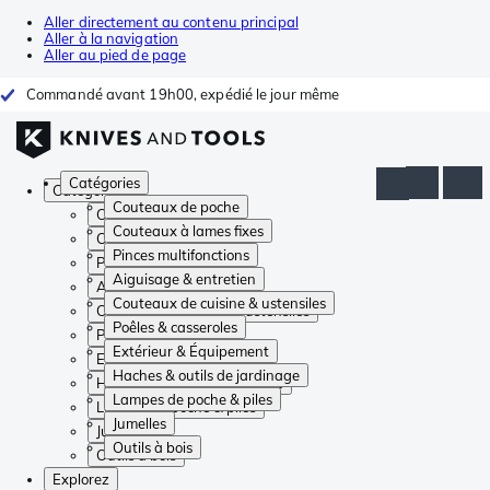
Aller directement au contenu principal
Aller à la navigation
Aller au pied de page
Commandé avant 19h00, expédié le jour même
Catégories
Catégories
Couteaux de poche
Couteaux de poche
Couteaux à lames fixes
Couteaux à lames fixes
Pinces multifonctions
Pinces multifonctions
Aiguisage & entretien
Aiguisage & entretien
Couteaux de cuisine & ustensiles
Couteaux de cuisine & ustensiles
Poêles & casseroles
Poêles & casseroles
Extérieur & Équipement
Extérieur & Équipement
Haches & outils de jardinage
Haches & outils de jardinage
Lampes de poche & piles
Lampes de poche & piles
Jumelles
Jumelles
Outils à bois
Outils à bois
Explorez