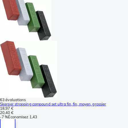
63 évaluations
Skerper stropping compound set ultra fin, fin, moyen, grossier
18,97 €
20,40 €
-
7 %
Économisez
1,43