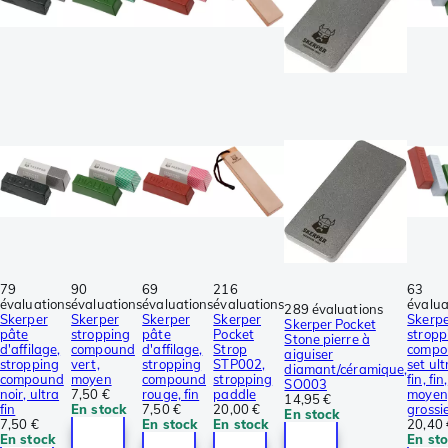
79
90
69
216
63
évaluations
évaluations
évaluations
évaluations
évalua
289 évaluations
Skerper
Skerper
Skerper
Skerper
Skerp
Skerper Pocket
pâte
stropping
pâte
Pocket
stropp
Stone pierre à
d'affilage,
compound
d'affilage,
Strop
compo
aiguiser
stropping
vert,
stropping
STP002,
set ult
diamant/céramique,
compound
moyen
compound
stropping
fin, fin,
SO003
noir, ultra
7,50 €
rouge, fin
paddle
moyen
14,95 €
fin
En stock
7,50 €
20,00 €
grossi
En stock
7,50 €
En stock
En stock
20,40 
En stock
En st