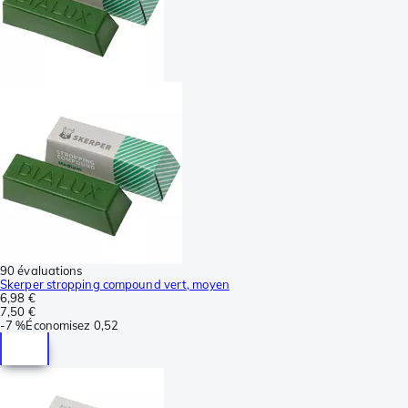
90 évaluations
Skerper stropping compound vert, moyen
6,98 €
7,50 €
-
7 %
Économisez
0,52