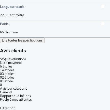
Longueur totale
22,5
Centimètre
Poids
65
Gramme
Lire toutes les spécifications
Avis clients
5/5
(
1 évaluation
)
Note moyenne
5 étoiles
1
4 étoiles
0
3 étoiles
0
2 étoiles
0
1 étoile
0
Avis par catégorie
Général
Rapport qualité-prix
Fidèle à mes attentes
Filtrer par
: