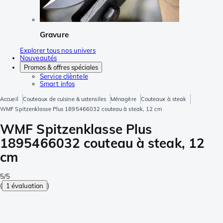
Gravure
Explorer tous nos univers
Nouveautés
Promos & offres spéciales
Service clièntele
Smart infos
Accueil
Couteaux de cuisine & ustensiles
Ménagère
Couteaux à steak
WMF Spitzenklasse Plus 1895466032 couteau à steak, 12 cm
WMF Spitzenklasse Plus
1895466032 couteau à steak, 12
cm
5/5
(
1 évaluation
)