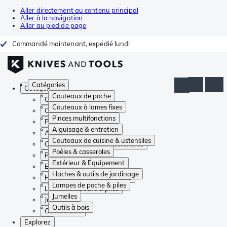
Aller directement au contenu principal
Aller à la navigation
Aller au pied de page
Commandé maintenant, expédié lundi
Catégories
Catégories
Couteaux de poche
Couteaux de poche
Couteaux à lames fixes
Couteaux à lames fixes
Pinces multifonctions
Pinces multifonctions
Aiguisage & entretien
Aiguisage & entretien
Couteaux de cuisine & ustensiles
Couteaux de cuisine & ustensiles
Poêles & casseroles
Poêles & casseroles
Extérieur & Équipement
Extérieur & Équipement
Haches & outils de jardinage
Haches & outils de jardinage
Lampes de poche & piles
Lampes de poche & piles
Jumelles
Jumelles
Outils à bois
Outils à bois
Explorez