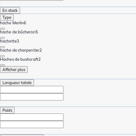
En stock
Type
hache Merlin
6
hache de bûcheron
5
hachette
3
hache de charpentier
2
Haches de bushcraft
2
Afficher plus
Longueur totale
Poids