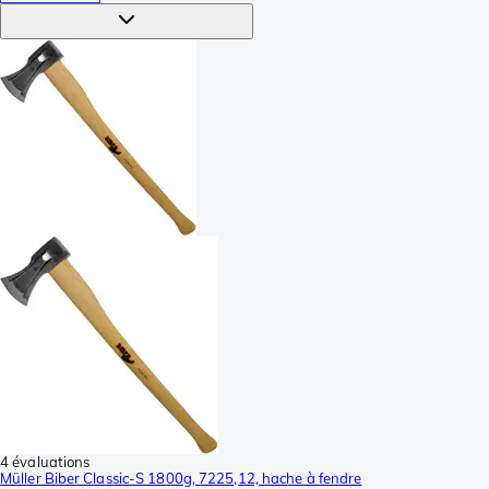
4 évaluations
Müller Biber Classic-S 1800g, 7225,12, hache à fendre