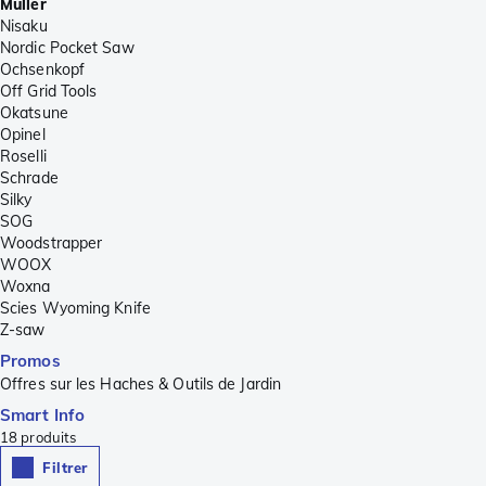
Müller
Nisaku
Nordic Pocket Saw
Ochsenkopf
Off Grid Tools
Okatsune
Opinel
Roselli
Schrade
Silky
SOG
Woodstrapper
WOOX
Woxna
Scies Wyoming Knife
Z-saw
Promos
Offres sur les Haches & Outils de Jardin
Smart Info
18
produits
Filtrer