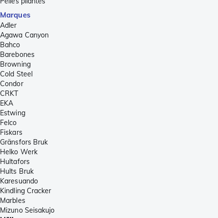
Pelles pliantes
Marques
Adler
Agawa Canyon
Bahco
Barebones
Browning
Cold Steel
Condor
CRKT
EKA
Estwing
Felco
Fiskars
Gränsfors Bruk
Helko Werk
Hultafors
Hults Bruk
Karesuando
Kindling Cracker
Marbles
Mizuno Seisakujo