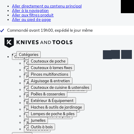
Aller directement au contenu principal
Aller à la navigation
Aller aux filtres produit
Aller au pied de page
Commandé avant 19h00, expédié le jour même
Catégories
Catégories
Couteaux de poche
Couteaux de poche
Couteaux à lames fixes
Couteaux à lames fixes
Pinces multifonctions
Pinces multifonctions
Aiguisage & entretien
Aiguisage & entretien
Couteaux de cuisine & ustensiles
Couteaux de cuisine & ustensiles
Poêles & casseroles
Poêles & casseroles
Extérieur & Équipement
Extérieur & Équipement
Haches & outils de jardinage
Haches & outils de jardinage
Lampes de poche & piles
Lampes de poche & piles
Jumelles
Jumelles
Outils à bois
Outils à bois