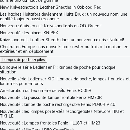
sans le prix du haut de gamme
New Knivesandtools Leather Sheaths in Oxblood Red
Les haches Hultafors deviennent Hults Bruk : un nouveau nom, une
qualité toujours aussi reconnue
Nouveau : étuis en cuir Knivesandtools en OD-Green !
Nouveauté : les pinces KNIPEX
Knivesandtools Leather Sheath dans un nouveau coloris : Natural!
Chaleur en Europe : nos conseils pour rester au frais à la maison, en
extérieur et en déplacement
Lampes de poche & piles
La nouvelle série Ledlenser P : lampes de poche pour chaque
situation
Nouvelle série Ledlenser KID : Lampes de poche, lampes frontales et
lanternes pour enfants
Amélioration du feu arrière de vélo Fenix BC05R
Nouveauté : la puissante lampe frontale Fenix HM70R
Nouveauté : lampe de poche rechargeable Fenix PD40R V2.0
Nouveauté : les lampes porte-clés rechargeables NiteCore TIKI et
TIKI LE.
Nouveauté : Lampes frontales Fenix HL18R et HM23
Nouveauté : NiteCore LR50 CampBank