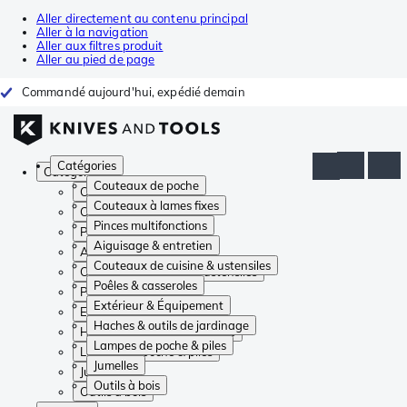
Aller directement au contenu principal
Aller à la navigation
Aller aux filtres produit
Aller au pied de page
Commandé aujourd'hui, expédié demain
Catégories
Catégories
Couteaux de poche
Couteaux de poche
Couteaux à lames fixes
Couteaux à lames fixes
Pinces multifonctions
Pinces multifonctions
Aiguisage & entretien
Aiguisage & entretien
Couteaux de cuisine & ustensiles
Couteaux de cuisine & ustensiles
Poêles & casseroles
Poêles & casseroles
Extérieur & Équipement
Extérieur & Équipement
Haches & outils de jardinage
Haches & outils de jardinage
Lampes de poche & piles
Lampes de poche & piles
Jumelles
Jumelles
Outils à bois
Outils à bois