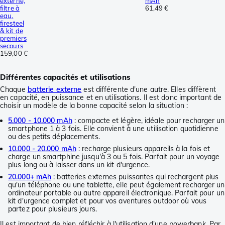
externe,
mAh
filtre à
61,49 €
eau,
firesteel
& kit de
premiers
secours
159,00 €
Différentes capacités et utilisations
Chaque
batterie externe
est différente d'une autre. Elles diffèrent
en capacité, en puissance et en utilisations. Il est donc important de
choisir un modèle de la bonne capacité selon la situation :
5.000 - 10.000 mAh
: compacte et légère, idéale pour recharger un
smartphone 1 à 3 fois. Elle convient à une utilisation quotidienne
ou des petits déplacements.
10.000 - 20.000 mAh
: recharge plusieurs appareils à la fois et
charge un smartphine jusqu'à 3 ou 5 fois. Parfait pour un voyage
plus long ou à laisser dans un kit d'urgence.
20.000+ mAh
: batteries externes puissantes qui rechargent plus
qu'un téléphone ou une tablette, elle peut également recharger un
ordinateur portable ou autre appareil électronique. Parfait pour un
kit d'urgence complet et pour vos aventures outdoor où vous
partez pour plusieurs jours.
Il est important de bien réfléchir à l'utilisation d'une powerbank. Par