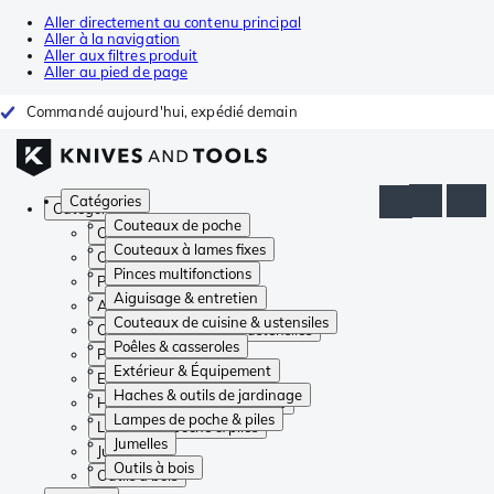
Aller directement au contenu principal
Aller à la navigation
Aller aux filtres produit
Aller au pied de page
Commandé aujourd'hui, expédié demain
Catégories
Catégories
Couteaux de poche
Couteaux de poche
Couteaux à lames fixes
Couteaux à lames fixes
Pinces multifonctions
Pinces multifonctions
Aiguisage & entretien
Aiguisage & entretien
Couteaux de cuisine & ustensiles
Couteaux de cuisine & ustensiles
Poêles & casseroles
Poêles & casseroles
Extérieur & Équipement
Extérieur & Équipement
Haches & outils de jardinage
Haches & outils de jardinage
Lampes de poche & piles
Lampes de poche & piles
Jumelles
Jumelles
Outils à bois
Outils à bois