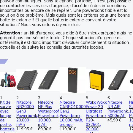
pouvoir communiquer. Sans téléphone portable, il n'est pas possible
de contacter les services d'urgence, d'accéder à des informations
importantes ou encore de se repérer. Une powerbank fiable est la
solution à ce problème. Mais quels sont les critères pour une bonne
batterie externe ? Et quelle batterie externe convient à votre
situation ? Nous vous aidons à y voir clair.
Attention :
un kit d'urgence vous aide à être mieux préparé mais ne
garantit pas une sécurité totale. Chaque situation d’urgence est
différente, il est donc important d’évaluer correctement la situation
actuelle et de suivre les conseils des autorités locales.
1
2
3
4
5
6
7
Kit de
Nitecore
Nitecore
Nitecore
WakaWaka
Nitecore
Ni
survie
NB20000
NB Plus
CARBO10000
Power 20
NB AIR
S
avec
Gen3
Waterproof
Gen2
Ultrafast
Powerbank,
1
lampe
Powerbank,
Powerbank,
Powerbank,
Powerbank
5000mAh
P
de
20.000
10.000
10.000 mAh,
P20-
45,90 €
1
poche,
mAh
mAh
orange
032501,
m
batterie
119,95 €
69,90 €
119,90 €
20.000
1