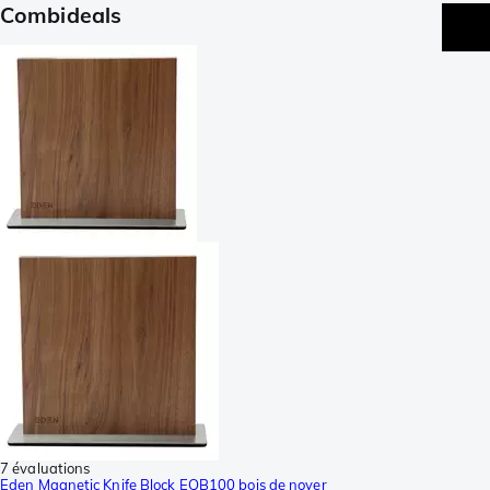
Combideals
7 évaluations
Eden Magnetic Knife Block EQB100 bois de noyer