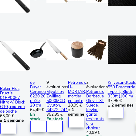
de
9
Petromax
2
Knivesandtools
Buyer
évaluations
H-
évaluations
550 Paracorde
Böker Plus
Ceranoa
Miyabi by
MORTAR,
Petromax
Type III, Black,
Fructis
8220.20
Zwilling
mortier
Barbecue
330ft (100 m)
01BP0067
poêle,
5000MCD
en fonte
Gloves XL
37,95 €
Nitro-V, Black
20 cm
Gyutoh,
28,99 €
Suède,
± 2 semaines
G10, couteau
64,49 €
34373-241
± 1
Kevlar,
de poche
En
352,99 €
semaine
gants
65,00 €
stock
En stock
résistants
± 1 semaine
à la
chaleur
40,99 €