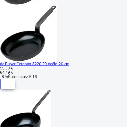
de Buyer Ceranoa 8220.20 poêle, 20 cm
59,33 €
64,49 €
-
8 %
Économisez
5,16