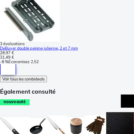
3 évaluations
DeBuyer double peigne julienne, 2 et 7 mm
28,97 €
31,49 €
-
8 %
Économisez
2,52
Voir tous les combideals
Également consulté
nouveauté