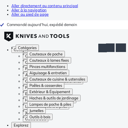
Aller directement au contenu principal
Aller à la navigation
Aller au pied de page
Commandé aujourd'hui, expédié demain
Catégories
Catégories
Couteaux de poche
Couteaux de poche
Couteaux à lames fixes
Couteaux à lames fixes
Pinces multifonctions
Pinces multifonctions
Aiguisage & entretien
Aiguisage & entretien
Couteaux de cuisine & ustensiles
Couteaux de cuisine & ustensiles
Poêles & casseroles
Poêles & casseroles
Extérieur & Équipement
Extérieur & Équipement
Haches & outils de jardinage
Haches & outils de jardinage
Lampes de poche & piles
Lampes de poche & piles
Jumelles
Jumelles
Outils à bois
Outils à bois
Explorez