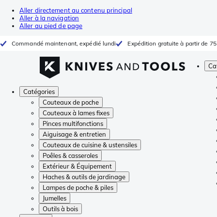
Aller directement au contenu principal
Aller à la navigation
Aller au pied de page
Commandé maintenant, expédié lundi
Expédition gratuite à partir de 75
Ca
Catégories
Couteaux de poche
Couteaux à lames fixes
Pinces multifonctions
Aiguisage & entretien
Couteaux de cuisine & ustensiles
Poêles & casseroles
Extérieur & Équipement
Haches & outils de jardinage
Lampes de poche & piles
Jumelles
Outils à bois